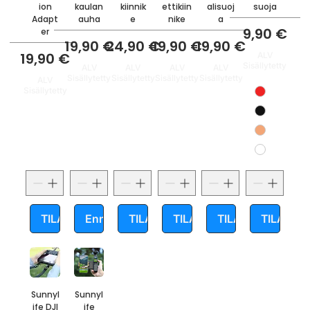
ion
kaulan
kiinnik
ettikiin
alisuoj
suoja
Adapt
auha
e
nike
a
Hinta
9,90 €
er
Hinta
Hinta
Hinta
Hinta
19,90 €
24,90 €
19,90 €
19,90 €
Hinta
19,90 €
ALV
Sisällytetty
ALV
ALV
ALV
ALV
Sisällytetty
Sisällytetty
Sisällytetty
Sisällytetty
ALV
Sisällytetty
TILAA
Ennakkotilaa
TILAA
TILAA
TILAA
TILAA
Sunnyl
Sunnyl
ife DJI
ife