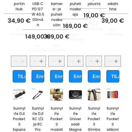
portin
USB‑C
kamer
puheli
jalusta
olkahi
Hub
PD 127
a- ja
nvaka
hna
Hinta
19,00 €
W 40.0
puheli
aja
Hinta
Hinta
34,90 €
39,00 €
00mA
nvaka
Hinta
169,00 €
ALV
h
utin
Sisällytetty
ALV
ALV
Sisällytetty
Sisällytetty
Hinta
Hinta
149,00 €
399,00 €
ALV
Sisällytetty
ALV
ALV
Sisällytetty
Sisällytetty
TILAA
Ennakkotilaa
Ennakkotilaa
Ennakkotilaa
Ennakkotilaa
TILAA
Sunnyl
Sunnyl
Sunnyl
Sunnyl
Sunnyl
Sunnyl
ife DJI
ife DJI
ife
ife
ife
ife
Pocket
RC 1/2
Pocket
Univer
Pocket
Pocket
3
ja RC
3
saali
3
3
Expans
Pro
mobiili
Magne
Gimba
silikoni