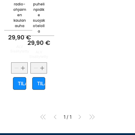
radio-
puheli
ohjaim
npidik
en
e
kaulan
suojak
auha
oteloll
a
Hinta
29,90 €
Hinta
29,90 €
ALV
Sisällytetty
ALV
Sisällytetty
TILAA
TILAA
1
/
1