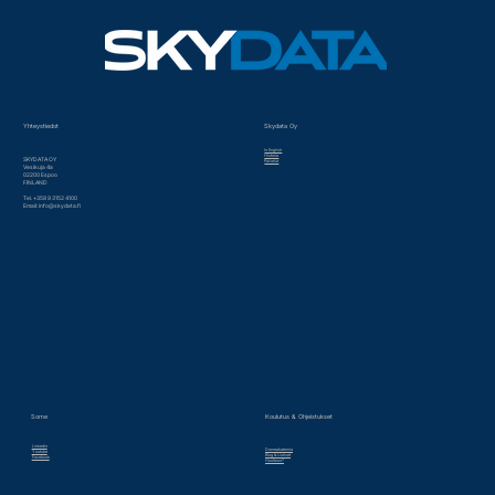
Yhteystiedot
Skydata Oy
In English
Historia
SKYDATA OY
Palvelut
Vesikuja 4a
02200 Espoo
FINLAND
Tel. +358 9 3152 4100
Email:
info@skydata.fi
Some
Koulutus & Ohjeistukset
Linkedin
Droneakatemia
Youtube
Blog & Uutiset
Facebook
Huoltoon?