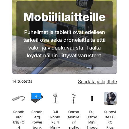
Mobiililaitteille
Puhelimet ja tabletit ovat edelleen
tärkeä osa sekä dronelaitteita että
valo- ja videokuvausta. Täältä
löydät näihin liittyvät varusteet.
14 tuotetta
Suodata ja lajittele
40.000mAh
Sandb
Sandb
DJI
Osmo
DJI
Sunnyl
erg
erg
Ronin
Mobile
Osmo
ife DJI
USB-C
Power
RS 4
7P
Mini
RC
4
bank
Mini -
matka
Tripod
Plus