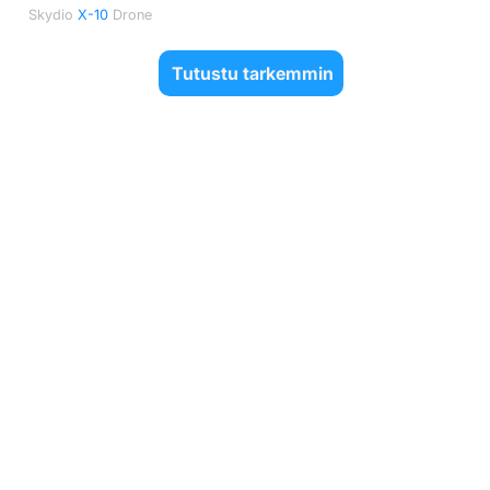
Skydio
X-10
Drone
Tutustu tarkemmin