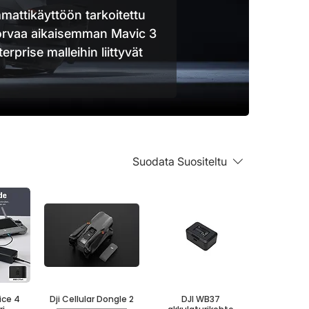
mattikäyttöön tarkoitettu
korvaa aikaisemman Mavic 3
rprise malleihin liittyvät
Suodata
Suositeltu
ice 4
Dji Cellular Dongle 2
DJI WB37