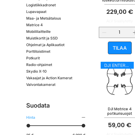
laskeutumisalus
Logistiikkadronet
Hinta
229,00 €
Lupavapaat
Maa- ja Metsätalous
ALV Sisällytetty
Matrice 4
Mobiililaitteille
Muistikortit ja SSD
Ohjelmat ja Aplikaatiot
TILAA
Porttitoistimet
Potkurit
Radio-ohjaimet
DJI ENTERPRISE
Skydio X-10
Vakaajat ja Action Kamerat
Valvontakamerat
Suodata
DJI Matrice 4
potkurisuojat
Hinta
Hinta
59,00 €
ALV Sisällytetty