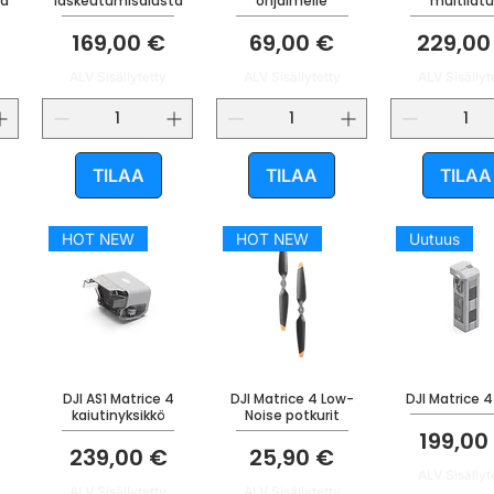
ta
laskeutumisalusta
ohjaimelle
multilatu
Hinta
Hinta
Hinta
169,00 €
69,00 €
229,00
ALV Sisällytetty
ALV Sisällytetty
ALV Sisällyt
TILAA
TILAA
TILAA
HOT NEW
HOT NEW
Uutuus
DJI AS1 Matrice 4
DJI Matrice 4 Low-
DJI Matrice 4
kaiutinyksikkö
Noise potkurit
Hinta
199,00
Hinta
Hinta
239,00 €
25,90 €
ALV Sisällyt
ALV Sisällytetty
ALV Sisällytetty