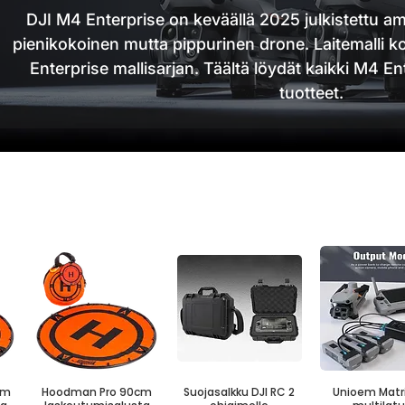
DJI M4 Enterprise on keväällä 2025 julkistettu am
pienikokoinen mutta pippurinen drone. Laitemalli 
Enterprise mallisarjan. Täältä löydät kaikki M4 Ente
tuotteet.
cm
Hoodman Pro 90cm
Suojasalkku DJI RC 2
Unioem Matr