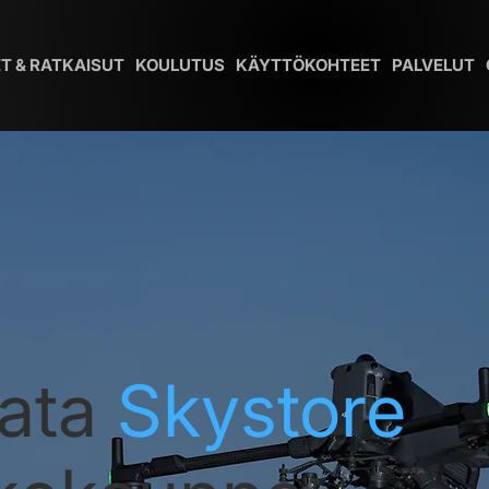
T & RATKAISUT
KOULUTUS
KÄYTTÖKOHTEET
PALVELUT
ata
Skystore