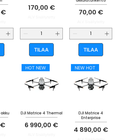
ri
akkulaturikehto
Hinta
170,00 €
Hinta
 €
70,00 €
ALV Sisällytetty
etty
ALV Sisällytetty
TILAA
TILAA
HOT NEW
NEW HOT
 akku
DJI Matrice 4 Thermal
DJI Matrice 4
Enterprise
Hinta
 €
6 990,00 €
Hinta
4 890,00 €
etty
ALV Sisällytetty
ALV Sisällytetty