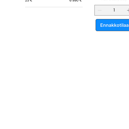
25 €
6 990 €
Ennakkotilaa