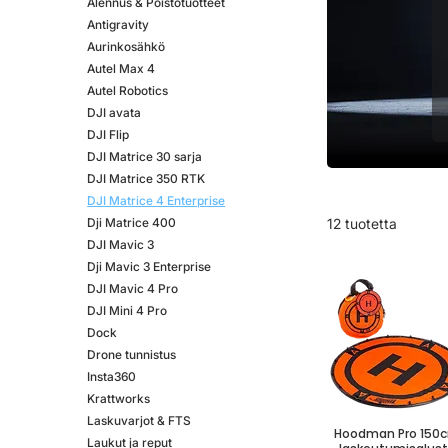
Alennus & Poistotuotteet
Antigravity
Aurinkosähkö
Autel Max 4
Autel Robotics
DJI avata
DJI Flip
DJI Matrice 30 sarja
DJI Matrice 350 RTK
DJI Matrice 4 Enterprise
Dji Matrice 400
12 tuotetta
DJI Mavic 3
Dji Mavic 3 Enterprise
DJI Mavic 4 Pro
DJI Mini 4 Pro
Dock
Drone tunnistus
Insta360
Krattworks
Laskuvarjot & FTS
Hoodman Pro 150
Laukut ja reput