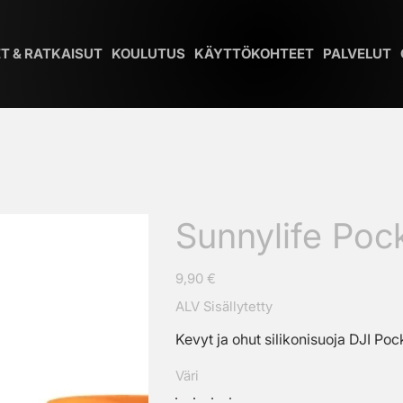
T & RATKAISUT
KOULUTUS
KÄYTTÖKOHTEET
PALVELUT
Sunnylife Pock
Hinta
9,90 €
ALV Sisällytetty
Kevyt ja ohut silikonisuoja DJI Poc
Väri