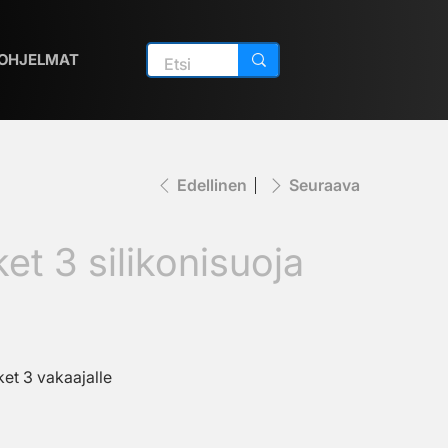
OHJELMAT
Edellinen
Seuraava
et 3 silikonisuoja
ket 3 vakaajalle