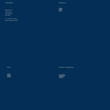
Yhteystiedot
Skydata Oy
In English
Historia
SKYDATA OY
Palvelut
Vesikuja 4a
02200 Espoo
FINLAND
Tel. +358 9 3152 4100
Email:
info@skydata.fi
Some
Koulutus & Ohjeistukset
Linkedin
Droneakatemia
Youtube
Blog & Uutiset
Facebook
Huoltoon?