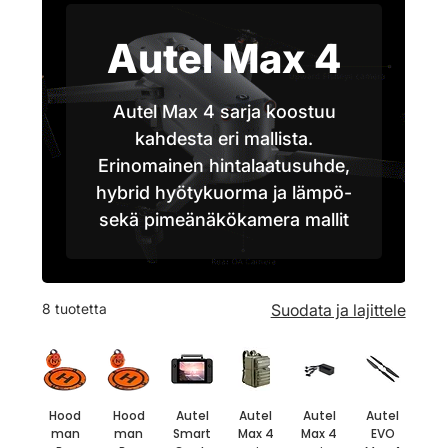
Autel Max 4
Autel Max 4 sarja koostuu
kahdesta eri mallista.
Erinomainen hintalaatusuhde,
hybrid hyötykuorma ja lämpö-
sekä pimeänäkökamera mallit
8 tuotetta
Suodata ja lajittele
Hood
Hood
Autel
Autel
Autel
Autel
man
man
Smart
Max 4
Max 4
EVO