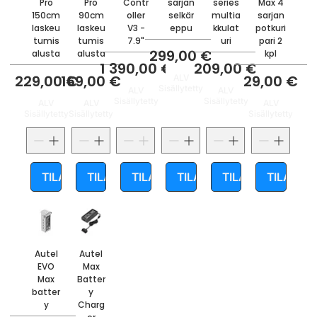
Pro
Pro
Contr
sarjan
series
Max 4
150cm
90cm
oller
selkär
multia
sarjan
laskeu
laskeu
V3 -
eppu
kkulat
potkuri
tumis
tumis
7.9"
uri
pari 2
Hinta
299,00 €
alusta
alusta
kpl
Hinta
Hinta
1 390,00 €
209,00 €
Hinta
Hinta
Hinta
229,00 €
169,00 €
29,00 €
ALV
Sisällytetty
ALV
ALV
Sisällytetty
Sisällytetty
ALV
ALV
ALV
Sisällytetty
Sisällytetty
Sisällytetty
TILAA
TILAA
TILAA
TILAA
TILAA
TILAA
Autel
Autel
EVO
Max
Max
Batter
batter
y
y
Charg