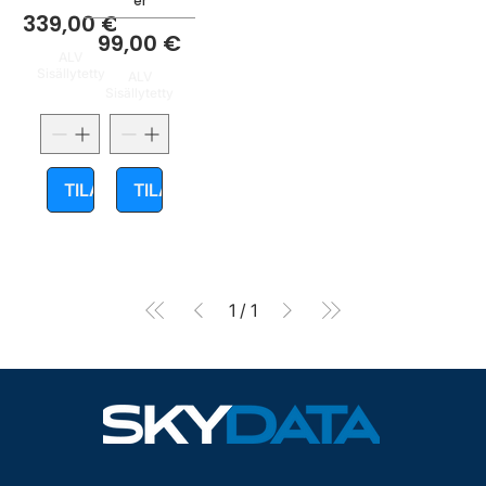
er
Hinta
339,00 €
Hinta
99,00 €
ALV
Sisällytetty
ALV
Sisällytetty
TILAA
TILAA
1
/
1