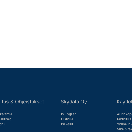
Skydata Oy
Käyttö
utus & Ohjeistukset
In English
Aurinkopa
katemia
Historia
Kartoitus
Uutiset
Palvelut
Voimalinj
on?
Silta & r