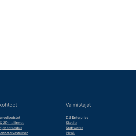
kohteet
Valmistajat
neelipuistot
DJI Enterprise
 & 3D mallinnus
Skydio
ojen tarkastus
Krattworks
akennetarkastukset
Pix4D