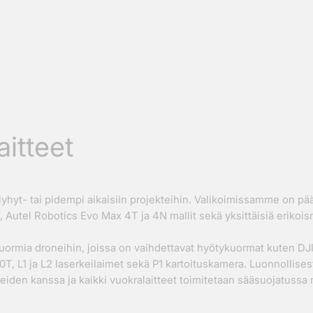
itteet
yhyt- tai pidempi aikaisiin projekteihin. Valikoimissamme on pääa
 Autel Robotics Evo Max 4T ja 4N mallit sekä yksittäisiä erikois
mia droneihin, joissa on vaihdettavat hyötykuormat kuten DJI
, L1 ja L2 laserkeilaimet sekä P1 kartoituskamera. Luonnollisest
reiden kanssa ja kaikki vuokralaitteet toimitetaan sääsuojatussa