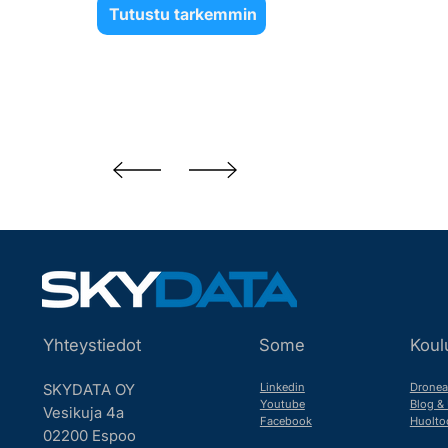
Tutustu tarkemmin
Yhteystiedot
Some
Koul
Linkedin
Dronea
SKYDATA OY
Youtube
Blog & 
Vesikuja 4a
Facebook
Huolto
02200 Espoo