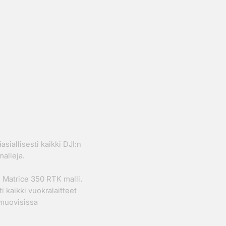
siallisesti kaikki DJI:n
malleja.
 Matrice 350 RTK malli.
i kaikki vuokralaitteet
 muovisissa