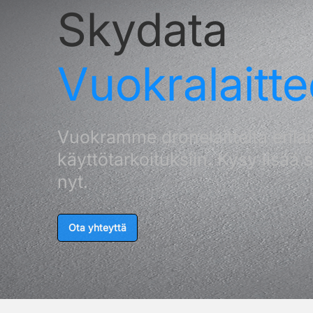
Skydata
Vuokralaitte
Vuokramme dronelaitteita erilai
käyttötarkoituksiin. Kysy lisää 
nyt.
Ota yhteyttä