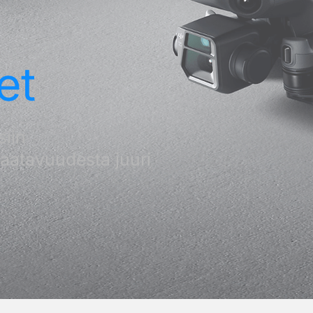
et
siin
saatavuudesta juuri