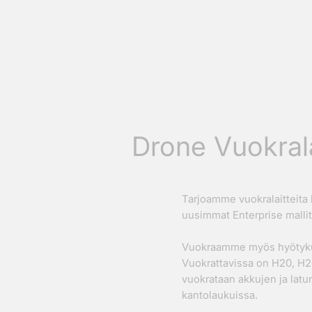
Drone Vuokrala
Tarjoamme vuokralaitteita l
uusimmat Enterprise mallit,
Vuokraamme myös hyötykuor
Vuokrattavissa on H20, H20T
vuokrataan akkujen ja latu
kantolaukuissa.