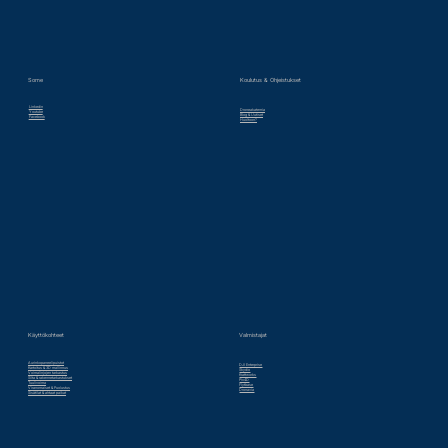
Some
Koulutus & Ohjeistukset
Linkedin
Droneakatemia
Youtube
Blog & Uutiset
Facebook
Huoltoon?
Valmistajat
Käyttökohteet
Aurinkopaneelipuistot
DJI Enterprise
Kartoitus & 3D mallinnus
Skydio
Voimalinjojen tarkastus
Krattworks
Silta & rakennetarkastukset
Pix4D
Tuulivoima
Flytbase
Viranomaiset & Puolustus
Dronavia
Sisätilat & ahtaat paikat