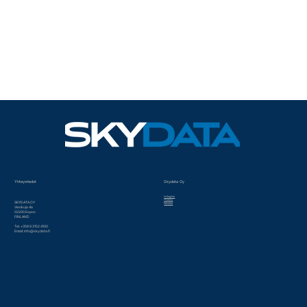
Yhteystiedot
Skydata Oy
In English
Historia
SKYDATA OY
Palvelut
Vesikuja 4a
02200 Espoo
FINLAND
Tel. +358 9 3152 4100
Email:
info@skydata.fi