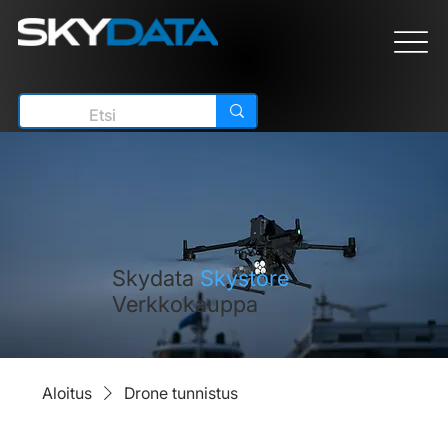
Skydata
Skystore
Verkkokauppa
Aloitus
Drone tunnistus