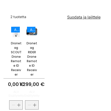
Drone tunnistus
2 tuotetta
Suodata ja lajittele
Anti-Drone
Anti-Drone
Dronet
Dronet
ag
ag
SCOUT
RIDER
Drone
Drone
Remot
Remot
e ID
e ID
Receiv
Receiv
er
er
Hinta
Hinta
0,00 €
1 299,00 €
ALV
ALV
Sisällytetty
Sisällytetty