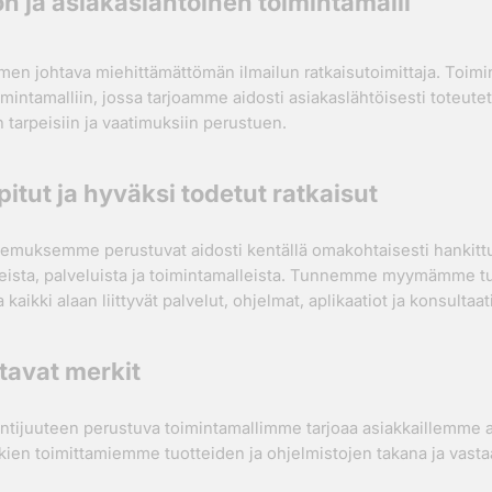
n ja asiakaslähtöinen toimintamalli
en johtava miehittämättömän ilmailun ratkaisutoimittaja. Toi
intamalliin, jossa tarjoamme aidosti asiakaslähtöisesti toteutet
 tarpeisiin ja vaatimuksiin perustuen.
pitut ja hyväksi todetut ratkaisut
emuksemme perustuvat aidosti kentällä omakohtaisesti hankitt
laitteista, palveluista ja toimintamalleista. Tunnemme myymämme 
 kaikki alaan liittyvät palvelut, ohjelmat, aplikaatiot ja konsultaa
tavat merkit
ntijuuteen perustuva toimintamallimme tarjoaa asiakkaillemme a
kkien toimittamiemme tuotteiden ja ohjelmistojen takana ja vas