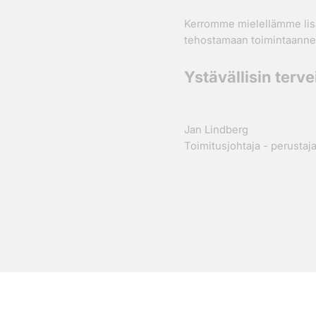
Kerromme mielellämme lisä
tehostamaan toimintaanne 
Ystävällisin terve
Jan Lindberg
Toimitusjohtaja - perustaj