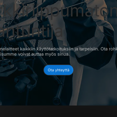
kkiriippumato
antuntija
aitteet kaikkiin käyttötarkoituksiin ja tarpeisiin. Ota roh
isumme voivat auttaa myös sinua.
Ota yhteyttä