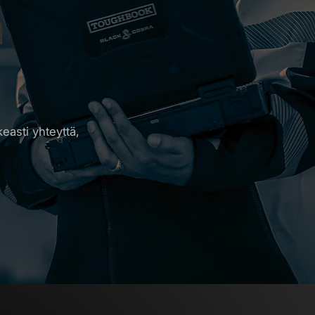
n
keasti yhteyttä,