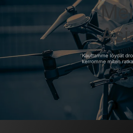
Mer
Asi
Kauttamme löydät dronel
kerromme miten ratka