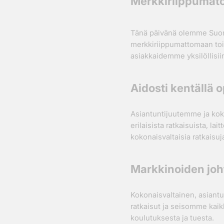
Merkkiriippumato
Tänä päivänä olemme Suom
merkkiriippumattomaan toim
asiakkaidemme yksilöllisiin
Aidosti kentällä o
Asiantuntijuutemme ja kok
erilaisista ratkaisuista, 
kokonaisvaltaisia ratkaisuja
Markkinoiden joh
Kokonaisvaltainen, asiantu
ratkaisut ja seisomme kai
koulutuksesta ja tuesta.