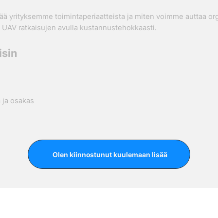
ä yrityksemme toimintaperiaatteista ja miten voimme auttaa or
UAV ratkaisujen avulla kustannustehokkaasti.
isin
a ja osakas
Olen kiinnostunut kuulemaan lisää