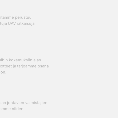
mintamme perustuu
tuja UAV ratkaisuja,
uihin kokemuksiin alan
tuotteet ja tarjoamme osana
tion.
lan johtavien valmistajien
taamme niiden