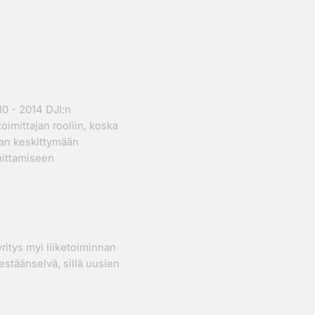
0 - 2014 DJI:n
mittajan rooliin, koska
aan keskittymään
mittamiseen
ritys myi liiketoiminnan
estäänselvä, sillä uusien
.