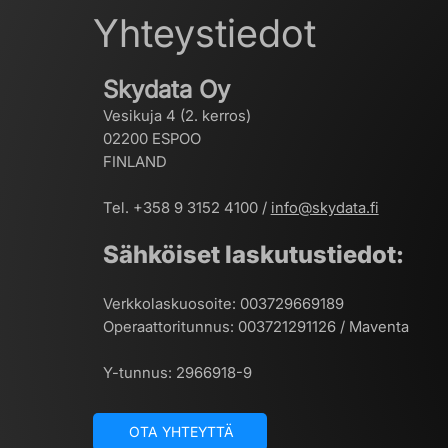
Yhteystiedot
Skydata Oy
Vesikuja 4 (2. kerros)
02200 ESPOO
FINLAND
Tel. +358 9 3152 4100 /
info@skydata.fi
Sähköiset laskutustiedot:
Verkkolaskuosoite: 003729669189
Operaattoritunnus: 003721291126 / Maventa
Y-tunnus: 2966918-9
OTA YHTEYTTÄ