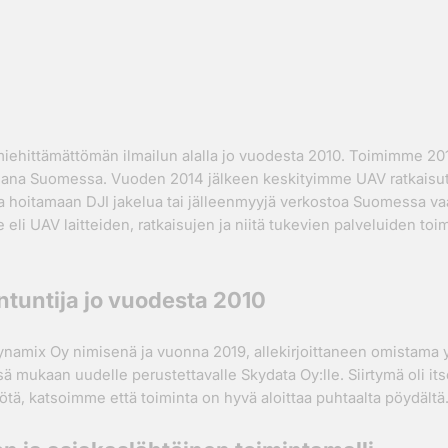
iehittämättömän ilmailun alalla jo vuodesta 2010. Toimimme 201
na Suomessa. Vuoden 2014 jälkeen keskityimme UAV ratkaisutoi
a hoitamaan DJI jakelua tai jälleenmyyjä verkostoa Suomessa v
i UAV laitteiden, ratkaisujen ja niitä tukevien palveluiden toi
ntuntija jo vuodesta 2010
namix Oy nimisenä ja vuonna 2019, allekirjoittaneen omistama y
ä mukaan uudelle perustettavalle Skydata Oy:lle. Siirtymä oli its
tä, katsoimme että toiminta on hyvä aloittaa puhtaalta pöydältä