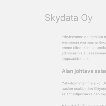
Skydata Oy
Yrityksemme on toiminut m
ensimmäisenä maahantuoja
emme olleet kiinnostuneit
ydinosaamis alueeseemme el
loppuasiakkaalle.
Alan johtava asia
Yritystoimintamme alkoi Dy
uusien osakkaiden liittyess
asiantuntijaosakkaiden myö