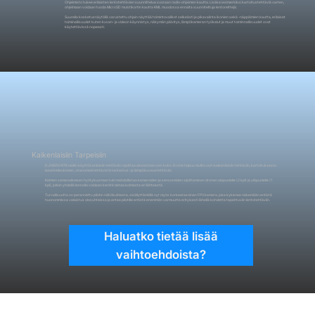
Ohjelmisto tukee erilaisten lentotehtävien suunnittelua suoraan radio-ohjaimen kautta. Lisäksi esimerkiksi kartoitustehtäviä varten,
ohjelmaan voidaan tuoda MicroSD muistikortin kautta KML muodossa ennalta suunniteltuja lentoreittejä.
Suurella kosketusnäytöllä varustettu ohjain näyttää toimintovalikot selkeästi ja pikavalinta ikonien sekä -näppäimien kautta, erilaiset
toiminallisuudet kuten kuvan- ja videon käynnistys, näkymän päivitys, lämpökameran työkalut ja muut toiminnallisuudet ovat
käytettävissä nopeasti.
Kaikenlaisiin Tarpeisiin
DJI M350 RTK mallin käyttöä erilaisiin tehtäviin rajoittaa ainoastaan sen koko. Drone taipuu muilta osin kaikenlaisiin tehtäviin, kartoituksesta
laserkeilaukseen, viranomaistehtävistä tarkastus- ja lämpökuvaustehtäviin.
Kolmen samanaikaisen hyötykuorman tuki mahdollistaa kameroiden ja sensoreiden sijoittamisen dronen alapuolelle (2 kpl) ja yläpuolelle (1
kpl), jolloin yhdellä lennolla voidaan kerätä dataa kolmesta eri lähteestä.
Turvallisuutta on parannettu pilotin näkökulmasta, sisällyttämällä nyt myös korkeatasoinen FPV kamera, joka kykenee näkemään entistä
huonommissa valaistus olosuhteissa ja antaa pilotille entistä enemmän varmuutta erityisesti lähellä kohdetta tapahtuviin lentotehtäviin.
Haluatko tietää lisää
vaihtoehdoista?