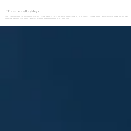
LTE varmennettu yhteys
DJI O3 videosignalointi voi toimia yhdessä 4G/5G LTE verkon kanssa. Jos videosignaali häiriintyy, videosignalointi siirtyy LTE verkkoon, jolloin kuvayhteys laitteeseen toimii edelleen
mobiiliverkon kautta (vaatii toimiakseen DJI 4G Donglen, SIM kortin ja mahdollisesti toimiluvan).