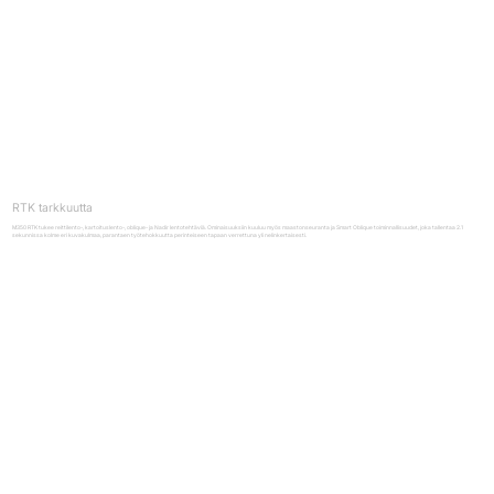
RTK tarkkuutta
M350 RTK tukee reittilento-, kartoituslento-, oblique- ja Nadir lentotehtäviä. Ominaisuuksiin kuuluu myös maastonseuranta ja Smart Oblique toiminnallisuudet, joka tallentaa 2.1
sekunnissa kolme eri kuvakulmaa, parantaen työtehokkuutta perinteiseen tapaan verrettuna yli nelinkertaisesti.