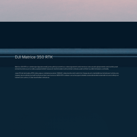
DJI Matrice 350 RTK
Matrice 350 RTK on valmistajan lippulaivamalli, jonka pitkä ja luotettava videosignalointi sekä tehokas kaksoisakkujärjestelmä sekä kehittyneet
esteentunnistus ja turvallisuusjärjestelmät tarjoavat markkinoiden kattavimmat ominaisuudet erittäin hyvällä hintalaatu suhteella.
Jopa 55 min lentoaika, IP55 sääsuojaus, kolmekanavainen 1080HD videomonitorointi sekä Hot-Swap akusto mahdollistaa tehokkaan työnkuvan,
nopean akunvaihdon ja multi hyötykuorman tuen kanssa. M350 RTK voidaan varustaa jopa kolmella samanaikaisella kameralla tai sensorilla ja se
tukee DJI:n uutta L2 Lidar laserkeilan ratkaisua.