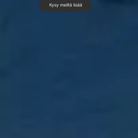
Kysy meiltä lisää