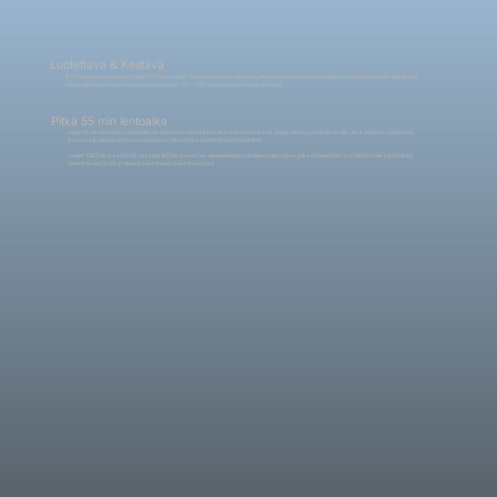
Luotettava & Kestävä
IP55 luokituksen ansiosta, M350 RTK on veden- ja pölynkestävä ratkaisu, joka kykenee toimimaan kaikissa sääolosuhteissa. Valmistaja
takaa laitteiston toiminnan takuunalaisena -20° - +50° celsius asteen lämpötiloissa.
Pitkä 55 min lentoaika
Jopa 55 min lentoaika mahdollistaa laitteiston tehokkaan lentotoiminnan ja Hot-Swap akkusysteemin avulla, akut voidaan vaihtaa ns.
lennossa ja jatkaa lentoa muutamassa minuutissa sammuttamatta laitetta.
Uudet TB65 akut kestävät nyt jopa 400 latauskertaa aikaisemman kahdensadan sijaan, joka entisestään tuo laitteistolle käyttöikää
merkittävästi lisää yhdessä kustannussäästön kanssa.