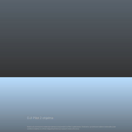
DJI Pilot 2 ohjelma
Kaikissa DJI Enterprise mallisarjan laitteissa käytetään DJI Pilot 2 aplikaatiota. Tämä lento- ja tehtävien hallinta toiminnallisuudet
sisältävä ohjelma on erittäin helppokäyttöinen ja nopeasti omaksuttavissa.