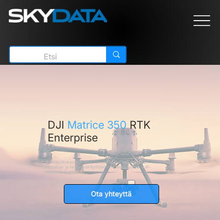
DJI
Matrice 350
RTK
Enterprise
Moni hyötykuormatuella varustettu DJI lippulaivamalli, vaativaan
kartoitus- ja tarkastuskäyttöön RTK tarkkuudella ja IP-
sääsuojauksella
Ota yhteyttä