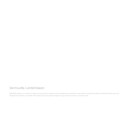
Varmuutta Lentämiseen
M350 RTK mallissa on useita turvallisuutta parantavia ominaisuuksia. Kahdennetut kriittiset komponentit varmistavat laitteen toiminnan ilmassa ja uusi
hämäräolosuhteisiin suunniteltu FPV kamera parantaa pilotin ohjainkuvaa ja esteentunnistus huomioi esteet.