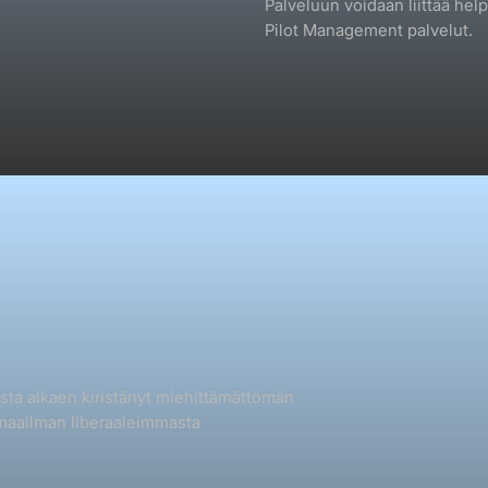
Palveluun voidaan liittää hel
Pilot Management palvelut.
sta alkaen kiristänyt miehittämättömän
 maailman liberaaleimmasta