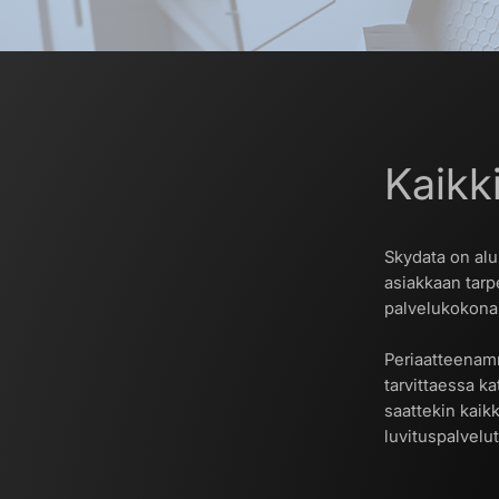
Kaikk
Skydata on alu
asiakkaan tarp
palvelukokona
Periaatteenamme
tarvittaessa k
saattekin kaikk
luvituspalvelut