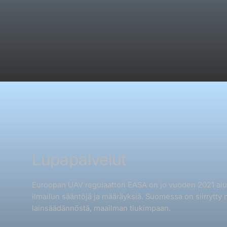
Lupapalvelut
Euroopan UAV regulaattori EASA on jo vuoden 2021 alu
ilmailun sääntöjä ja määräyksiä. Suomessa on siirrytty
lainsäädännöstä, maailman tiukimpaan.