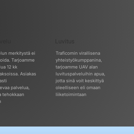
velu
Luvitus
lun merkitystä ei
Traficomin virallisena
vioida. Tarjoamme
yhteistyökumppanina,
lua 12 kk
tarjoamme UAV alan
aksoissa. Asiakas
luvituspalveluihin apua,
asti
jotta sinä voit keskittyä
evaa palvelua,
oleelliseen eli omaan
a tehokkaan
liiketoimintaan
n