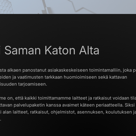
i Saman Katon Alta
sta alkaen panostanut asiakaskeskeiseen toimintamalliin, joka 
eiden ja vaatimusten tarkkaan huomioimiseen sekä kattavan
isuuden tarjoamiseen.
 on, että kaikki toimittamamme laitteet ja ratkaisut voidaan tila
attavan palvelupaketin kanssa avaimet käteen periaatteella. Sik
i alan laitteet, ratkaisut, ohjelmistot, asennuksen, koulutuksen j
.