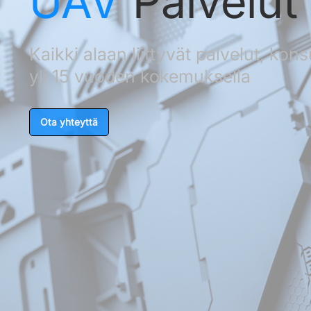
UAV
Palvelut
Kaikki alaan liittyvät palvelut, konsu
yli 15 vuoden kokemuksella
Ota yhteyttä