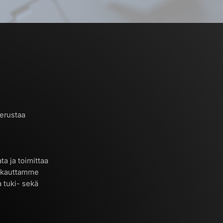
perustaa
ta ja toimittaa
si kauttamme
a tuki- sekä