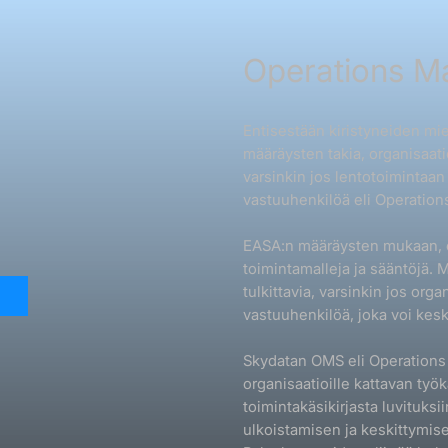
Operations M
Entisestään kiristyneiden mi
määräysten takia, organisaati
varsinkin jos lentotoimintaan
vastuuhenkilöä eli Operation
EASA:n määräysten mukaan, or
toimintamalleja ja sääntöjä. 
tulkittavia, varsinkin jos orga
vastuuhenkilöä, joka voi kesk
Skydatan OMS eli Operations 
organisaatioille kattavan työ
toimintakäsikirjasta luvituks
ulkoistamisen ja keskittymis