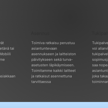
Asennus
Tukipal
vät
Toimiva ratkaisu perustuu
Tukipalve
etänä tai
asiantuntevaan
voi aliar
Mobiili
asennukseen ja laitteiston
tukipalve
mme
päivitykseen sekä turva-
sopimusj
asetusten läpikäymiseen.
saa nope
Toimitamme kaikki laitteet
asiantunt
asiakkaan
ja ratkaisut asennettuna
joka taka
tarvittaessa
toiminna