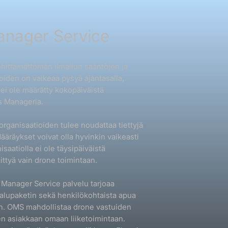
anager Service
ehittämättömän ilmailun sääntöjen ja
oiden on vaikeaa pysyä ajantasalla,
 ei ole määrätty kokopäiväistä
s Manageria.
ganisaatioiden tulee noudattaa tiettyjä
Määräykset voivat olla hyvinkin vaikeasti
nisaatiolla ei ole täysipäiväistä
ittyä vain drone toimintaan.
Manager Service palvelu tarjoaa
kalupaketin sekä henkilökohtaista apua
iin. OMS mahdollistaa drone vastuiden
en asiakkaan omaan liiketoimintaan.