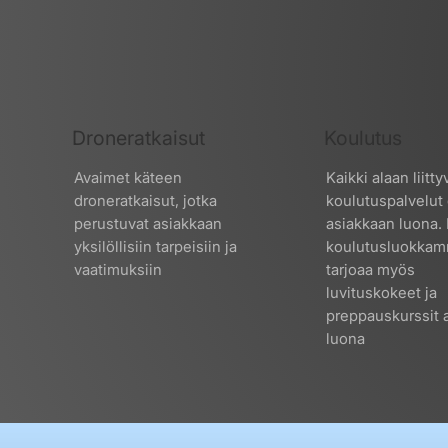
Droneratkaisut
Koulutus
Avaimet käteen
Kaikki alaan liitty
droneratkaisut, jotka
koulutuspalvelut 
perustuvat asiakkaan
asiakkaan luona. 
yksilöllisiin tarpeisiin ja
koulutusluokka
vaatimuksiin
tarjoaa myös
luvituskokeet ja
preppauskurssit 
luona