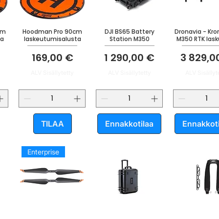
cm
Hoodman Pro 90cm
DJI BS65 Battery
Dronavia - Kro
ta
laskeutumisalusta
Station M350
M350 RTK lask
Hinta
Hinta
Hinta
169,00 €
1 290,00 €
3 829,0
ALV Sisällytetty
ALV Sisällytetty
ALV Sisällyt
TILAA
Ennakkotilaa
Ennakkoti
Enterprise