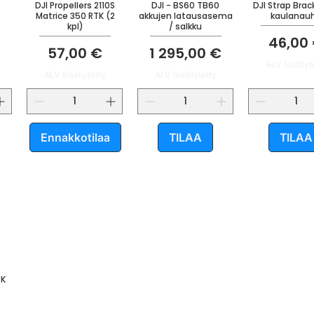
DJI Propellers 2110S
DJI - BS60 TB60
DJI Strap Brac
Matrice 350 RTK (2
akkujen latausasema
kaulanau
kpl)
/ salkku
Hinta
46,00
Hinta
Hinta
57,00 €
1 295,00 €
ALV Sisällyt
ALV Sisällytetty
ALV Sisällytetty
Ennakkotilaa
TILAA
TILAA
TK