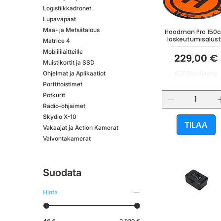
Logistiikkadronet
Lupavapaat
Maa- ja Metsätalous
Hoodman Pro 150
laskeutumisalus
Matrice 4
Mobiililaitteille
Hinta
229,00 €
Muistikortit ja SSD
ALV Sisällytetty
Ohjelmat ja Aplikaatiot
Porttitoistimet
Potkurit
Radio-ohjaimet
Skydio X-10
TILAA
Vakaajat ja Action Kamerat
Valvontakamerat
Suodata
Hinta