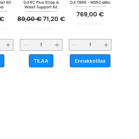
ket Kit
DJI RC Plus Strap &
DJI TB65 - M350 akku
ha
Waist Support Kit
Hinta
769,00 €
Normaali hinta
Alehinta
 €
89,00 €
71,20 €
ALV Sisällytetty
etty
ALV Sisällytetty
TILAA
Ennakkotilaa