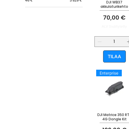
46 €
3 829 €
DJI WB37
akkulaturikehto
Hinta
70,00 €
ALV Sisällytetty
TILAA
Enterprise
DJI Matrice 350 R
4G Dongle Kit