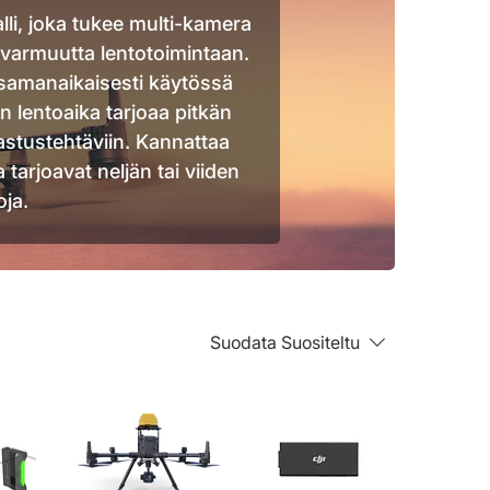
li, joka tukee multi-kamera
 varmuutta lentotoimintaan.
samanaikaisesti käytössä
in lentoaika tarjoaa pitkän
rkastustehtäviin. Kannattaa
arjoavat neljän tai viiden
ja.
Suodata
Suositeltu