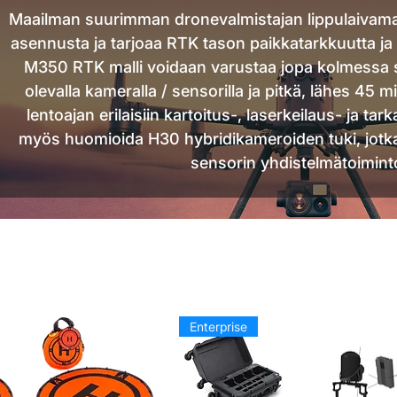
Maailman suurimman dronevalmistajan lippulaivamal
asennusta ja tarjoaa RTK tason paikkatarkkuutta ja
M350 RTK malli voidaan varustaa jopa kolmessa 
olevalla kameralla / sensorilla ja pitkä, lähes 45 m
lentoajan erilaisiin kartoitus-, laserkeilaus- ja ta
myös huomioida H30 hybridikameroiden tuki, jotka t
sensorin yhdistelmätoiminto
Enterprise