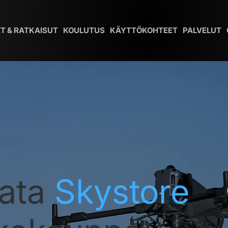
T & RATKAISUT
KOULUTUS
KÄYTTÖKOHTEET
PALVELUT
ata
Skystore