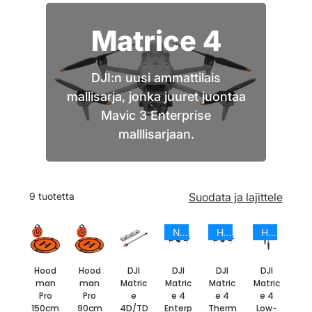
Matrice 4
DJI:n uusi ammattilais
mallisarja, jonka juuret juontaa
Mavic 3 Enterprise
malllisarjaan.
9 tuotetta
Suodata ja lajittele
NEW HOT
HOT NEW
HOT NEW
Hood
Hood
DJI
DJI
DJI
DJI
man
man
Matric
Matric
Matric
Matric
Pro
Pro
e
e 4
e 4
e 4
150cm
90cm
4D/TD
Enterp
Therm
Low-