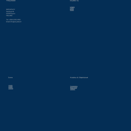
Yhteystiedot
Skydata Oy
In English
Historia
SKYDATA OY
Palvelut
Vesikuja 4a
02200 Espoo
FINLAND
Tel. +358 9 3152 4100
Email:
info@skydata.fi
Some
Koulutus & Ohjeistukset
Linkedin
Droneakatemia
Youtube
Blog & Uutiset
Facebook
Huoltoon?