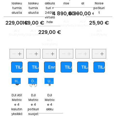
laskeu
laskeu
akkula
rise
al
Noise
tumis
tumis
turi +
potkuri
Hinta
Hinta
4 890,00 €
6 990,00 €
alusta
alusta
240W
t
virtalä
Hinta
Hinta
Hinta
229,00 €
169,00 €
25,90 €
ALV
ALV
hde
Sisällytetty
Sisällytetty
Hinta
229,00 €
ALV
ALV
ALV
Sisällytetty
Sisällytetty
Sisällytetty
ALV
Sisällytetty
TILAA
TILAA
Ennakkotilaa
TILAA
TILAA
TILAA
HOT NEW
DJI ENTERPRISE
Uutuus
DJI AS1
DJI
DJI
Matric
Matric
Matric
e 4
e 4
e 4
kaiutin
potkuri
akku
yksikkö
suojat