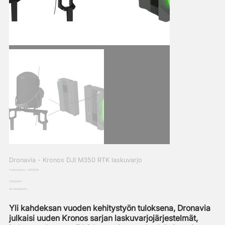
Dronavia - Kronos DJI M350 RTK laskuvarjo
SKU
Tuotenumero:
26101209
26101209
Hinta
3 829,00 €
ALV Sisällytetty
Yli kahdeksan vuoden kehitystyön tuloksena, Dronavia
julkaisi uuden Kronos sarjan laskuvarjojärjestelmät,