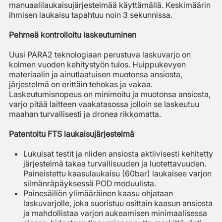
manuaalilaukaisujärjestelmää käyttämällä. Keskimäärin
ihmisen laukaisu tapahtuu noin 3 sekunnissa.
Pehmeä kontrolloitu laskeutuminen
Uusi PARA2 teknologiaan perustuva laskuvarjo on
kolmen vuoden kehitystyön tulos. Huippukevyen
materiaalin ja ainutlaatuisen muotonsa ansiosta,
järjestelmä on erittäin tehokas ja vakaa.
Laskeutumisnopeus on minimoitu ja muotonsa ansiosta,
varjo pitää laitteen vaakatasossa jolloin se laskeutuu
maahan turvallisesti ja dronea rikkomatta.
Patentoitu FTS laukaisujärjestelmä
Lukuisat testit ja niiden ansiosta aktiivisesti kehitetty
järjestelmä takaa turvallisuuden ja luotettavuuden.
Paineistettu kaasulaukaisu (60bar) laukaisee varjon
silmänräpäyksessä POD moduulista.
Painesäiliön ylimääräinen kaasu ohjataan
laskuvarjolle, joka suoristuu osittain kaasun ansiosta
ja mahdollistaa varjon aukeamisen minimaalisessa