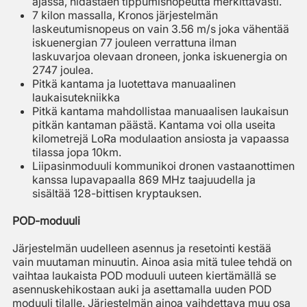
ajassa, hidastaen tippumisnopeutta merkittävästi.
7 kilon massalla, Kronos järjestelmän
laskeutumisnopeus on vain 3.56 m/s joka vähentää
iskuenergian 77 jouleen verrattuna ilman
laskuvarjoa olevaan droneen, jonka iskuenergia on
2747 joulea.
Pitkä kantama ja luotettava manuaalinen
laukaisutekniikka
Pitkä kantama mahdollistaa manuaalisen laukaisun
pitkän kantaman päästä. Kantama voi olla useita
kilometrejä LoRa modulaation ansiosta ja vapaassa
tilassa jopa 10km.
Liipasinmoduuli kommunikoi dronen vastaanottimen
kanssa lupavapaalla 869 MHz taajuudella ja
sisältää 128-bittisen kryptauksen.
POD-moduuli
Järjestelmän uudelleen asennus ja resetointi kestää
vain muutaman minuutin. Ainoa asia mitä tulee tehdä on
vaihtaa laukaista POD moduuli uuteen kiertämällä se
asennuskehikostaan auki ja asettamalla uuden POD
moduuli tilalle. Järjestelmän ainoa vaihdettava muu osa