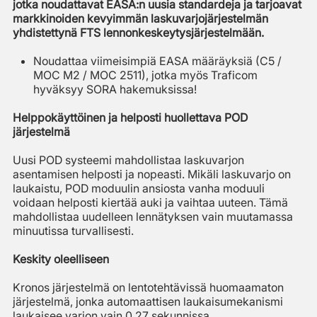
jotka noudattavat EASA:n uusia standardeja ja tarjoavat
markkinoiden kevyimmän laskuvarjojärjestelmän
yhdistettynä FTS lennonkeskeytysjärjestelmään.
Noudattaa viimeisimpiä EASA määräyksiä (C5 /
MOC M2 / MOC 2511), jotka myös Traficom
hyväksyy SORA hakemuksissa!
Helppokäyttöinen ja helposti huollettava POD
järjestelmä
Uusi POD systeemi mahdollistaa laskuvarjon
asentamisen helposti ja nopeasti. Mikäli laskuvarjo on
laukaistu, POD moduulin ansiosta vanha moduuli
voidaan helposti kiertää auki ja vaihtaa uuteen. Tämä
mahdollistaa uudelleen lennätyksen vain muutamassa
minuutissa turvallisesti.
Keskity oleelliseen
Kronos järjestelmä on lentotehtävissä huomaamaton
järjestelmä, jonka automaattisen laukaisumekanismi
laukaisee varjon vain 0.27 sekunnissa