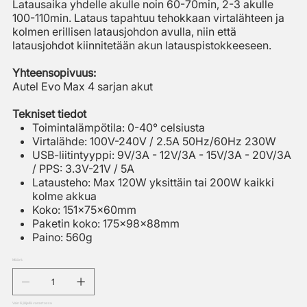
Latausaika yhdelle akulle noin 60-70min, 2-3 akulle
100-110min. Lataus tapahtuu tehokkaan virtalähteen ja
kolmen erillisen latausjohdon avulla, niin että
latausjohdot kiinnitetään akun latauspistokkeeseen.
Yhteensopivuus:
Autel Evo Max 4 sarjan akut
Tekniset tiedot
Toimintalämpötila: 0-40° celsiusta
Virtalähde: 100V-240V / 2.5A 50Hz/60Hz 230W
USB-liitintyyppi: 9V/3A - 12V/3A - 15V/3A - 20V/3A
/ PPS: 3.3V-21V / 5A
Latausteho: Max 120W yksittäin tai 200W kaikki
kolme akkua
Koko: 151x75x60mm
Paketin koko: 175x98x88mm
Paino: 560g
Määrä
Vain 6 jäljellä varastossa