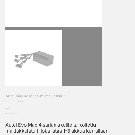
Autel Max 4 series multiakkulaturi
SKU
Tuotenumero:
25972494
25972494
Hinta
209,00 €
ALV Sisällytetty
Autel Evo Max 4 sarjan akuille tarkoitettu
multiakkulaturi, joka lataa 1-3 akkua kerrallaan.