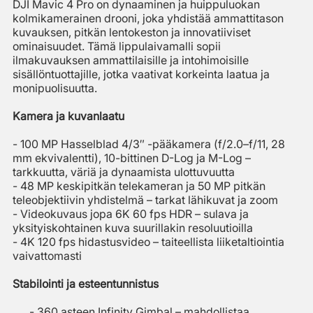
DJI Mavic 4 Pro on dynaaminen ja huippuluokan
kolmikamerainen drooni, joka yhdistää ammattitason
kuvauksen, pitkän lentokeston ja innovatiiviset
ominaisuudet. Tämä lippulaivamalli sopii
ilmakuvauksen ammattilaisille ja intohimoisille
sisällöntuottajille, jotka vaativat korkeinta laatua ja
monipuolisuutta.
Kamera ja kuvanlaatu
- 100 MP Hasselblad 4/3″ -pääkamera (f/2.0–f/11, 28
mm ekvivalentti), 10-bittinen D-Log ja M-Log –
tarkkuutta, väriä ja dynaamista ulottuvuutta
- 48 MP keskipitkän telekameran ja 50 MP pitkän
teleobjektiivin yhdistelmä – tarkat lähikuvat ja zoom
- Videokuvaus jopa 6K 60 fps HDR – sulava ja
yksityiskohtainen kuva suurillakin resoluutioilla
- 4K 120 fps hidastusvideo – taiteellista liiketaltiointia
vaivattomasti
Stabilointi ja esteentunnistus
- 360 asteen Infinity Gimbal – mahdollistaa