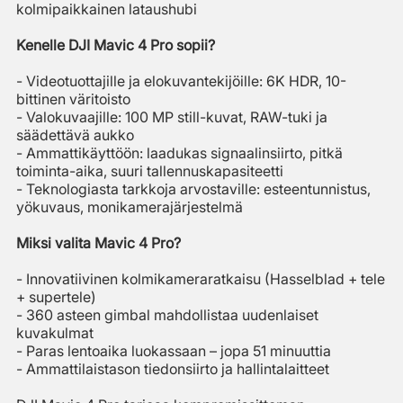
kolmipaikkainen lataushubi
Kenelle DJI Mavic 4 Pro sopii?
- Videotuottajille ja elokuvantekijöille: 6K HDR, 10-
bittinen väritoisto
- Valokuvaajille: 100 MP still-kuvat, RAW-tuki ja
säädettävä aukko
- Ammattikäyttöön: laadukas signaalinsiirto, pitkä
toiminta-aika, suuri tallennuskapasiteetti
- Teknologiasta tarkkoja arvostaville: esteentunnistus,
yökuvaus, monikamerajärjestelmä
Miksi valita Mavic 4 Pro?
- Innovatiivinen kolmikameraratkaisu (Hasselblad + tele
+ supertele)
- 360 asteen gimbal mahdollistaa uudenlaiset
kuvakulmat
- Paras lentoaika luokassaan – jopa 51 minuuttia
- Ammattilaistason tiedonsiirto ja hallintalaitteet