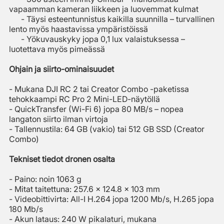
vapaamman kameran liikkeen ja luovemmat kulmat
- Täysi esteentunnistus kaikilla suunnilla – turvallinen
lento myös haastavissa ympäristöissä
- Yökuvauskyky jopa 0,1 lux valaistuksessa –
luotettava myös pimeässä
Ohjain ja siirto-ominaisuudet
- Mukana DJI RC 2 tai Creator Combo -paketissa
tehokkaampi RC Pro 2 Mini-LED-näytöllä
- QuickTransfer (Wi-Fi 6) jopa 80 MB/s – nopea
langaton siirto ilman virtoja
- Tallennustila: 64 GB (vakio) tai 512 GB SSD (Creator
Combo)
Tekniset tiedot dronen osalta
- Paino: noin 1063 g
- Mitat taitettuna: 257.6 × 124.8 × 103 mm
- Videobittivirta: All-I H.264 jopa 1200 Mb/s, H.265 jopa
180 Mb/s
- Akun lataus: 240 W pikalaturi, mukana