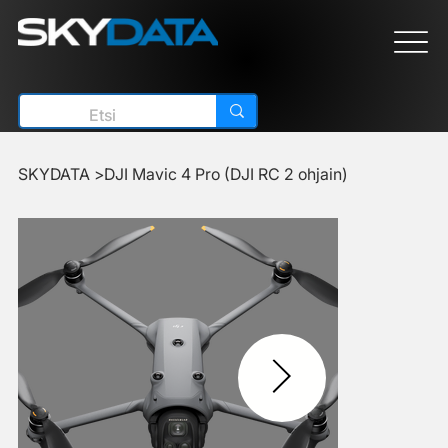
SKYDATA
>
DJI Mavic 4 Pro (DJI RC 2 ohjain)