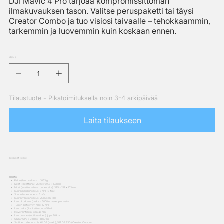
DJI Mavic 4 Pro tarjoaa kompromissittoman
ilmakuvauksen tason. Valitse peruspaketti tai täysi
Creator Combo ja tuo visiosi taivaalle – tehokkaammin,
tarkemmin ja luovemmin kuin koskaan ennen.
Määrä
Tilaustuote - Pikatoimituksella noin 3-4 arkipäivää
Laita tilaukseen
Tekniset tiedot
Yleistä
• Paino (lentovalmis): n. 1063 g
• Mitat (taitettuna): 257.6 × 124.8 × 103 mm
• Mitat (avattuna ilman potkureita): 375 × 217 × 103 mm
• Suurin nousunopeus: 8 m/s (S-tila)
• Suurin laskunopeus: 6 m/s
• Suurin vaakanopeus: 25 m/s (S-tila)
• Lentokorkeus (maks.): 6000 m merenpinnasta
• Tuulen sietokyky: max. 12 m/s
• Lentoaika (ilmoitettu): jopa 51 min
• Hoverointiaika: jopa 45 min
• Lentomatka (optimaalinen): jopa 30 km
• GNSS: GPS + Galileo + BeiDou
• Sisäinen tallennustila: 64 GB (vakio), 512 GB SSD (Creator Combo)