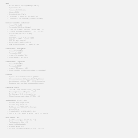
Akku
• Akku: DJI Mavic 4 Intelligent Flight Battery
• Tyyppi: Li-ion 4S
• Kapasiteetti: 5000 mAh
• Jännite: 15.4 V
• Energiat sisältö: 77 Wh
• Latausaika: n. 70–80 min (240 W laturilla)
• Laturin teho: 240 W (sisältyy Combo-pakettiin)
Kamera (Hasselblad pääkamera)
• Kenno: 4/3” CMOS
• Resoluutio: 100 MP (still-kuvat)
• Linssi: 28 mm (ekv.), f/2.0–f/11, kiinteä tarkennus
• ISO-alue: 100–6400 (valokuva), 100–1600 (video)
• Kuvamuodot: JPEG, DNG (RAW)
• Videotilat:
• 6K @ 60 fps (Apple ProRes & H.265)
• 4K @ 120 fps (hidastus)
• 10-bittinen D-Log, M-Log, HLG
• Max. bittivirta: All-I jopa 1200 Mbps (H.264)
Kamera (Tele 1 – keskipitkä)
• Kenno: 1/1.3” CMOS
• Resoluutio: 48 MP
• Linssi: n. 70 mm ekv., f/2.8
• Zoom: optinen + digitaalinen
Kamera (Tele 2 – supertele)
• Kenno: 1/1.5” CMOS
• Resoluutio: 50 MP
• Linssi: n. 168 mm ekv., f/3.4
• Zoom: jopa 28× hybrid zoom (optinen + digitaalinen)
Gimbaali
• Tyyppi: 3-akselinen mekaaninen gimbaali
• Erikoisominaisuus: 360° pyörivä (Infinity Gimbal)
• Vakautusalue: kallistus: -90° – +90°, kierto: rajaton
• Suuntaus: automaattinen ja manuaalinen ohjaus
Esteiden tunnistus
• Sensorit: Eteen, taakse, sivuille, ylös ja alas
• Teknologia: Näkö + infrapuna + LiDAR
• Toimintakyky hämärässä: jopa 0.1 lux
• Törmäyksenesto: aktiivinen (APAS 5.0 / 6.0)
Videolähetys (OcuSync O4+)
• Kantama (FCC): jopa 30 km
• Kantama (CE): jopa 15 km
• Tarkkuus: max. 1080p/60fps (lähetys)
• Viive: < 120 ms
• Ohjain: DJI RC 2 tai RC Pro 2 (Combo)
• Näyttö: RC 2: 5.5” 1080p, RC Pro 2: 7” Mini-LED, 2000 nit
Muut ominaisuudet
• QuickTransfer: jopa 80 MB/s (Wi-Fi 6)
• Älykäs paluutoiminto: kyllä
• Vision Positioning: kyllä
• AirSense ADS-B: kyllä
• Tukee ND-suodattimia: kyllä (sisältyy Comboon)