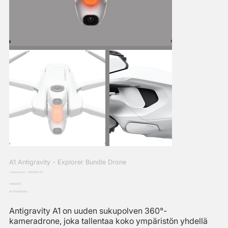
A1 Antigravity - Explorer Bundle Drone
SKU
Tuotenumero:
A1:DE001-02
A1:DE001-
02
Hinta
1 669,00 €
ALV Sisällytetty
Antigravity A1 on uuden sukupolven 360°-
kameradrone, joka tallentaa koko ympäristön yhdellä