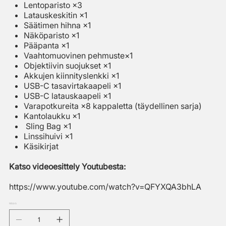
Lentoparisto ×3
Latauskeskitin ×1
Säätimen hihna ×1
Näköparisto ×1
Pääpanta ×1
Vaahtomuovinen pehmuste×1
Objektiivin suojukset ×1
Akkujen kiinnityslenkki ×1
USB-C tasavirtakaapeli ×1
USB-C latauskaapeli ×1
Varapotkureita ×8 kappaletta (täydellinen sarja)
Kantolaukku ×1
Sling Bag ×1
Linssihuivi ×1
Käsikirjat
Katso videoesittely Youtubesta:
https://www.youtube.com/watch?v=QFYXQA3bhLA
Määrä