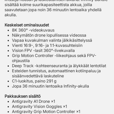
sisältää kolme suurikapasiteettista akkua, joilla
saavutetaan jopa noin 36 minuutin lentoaika yhdellä
akulla.
Keskeiset ominaisuudet
8K 360° -videokuvaus
Näkymätön drone lopullisessa videossa
Vapaa kuvakulman valinta jälkikäsittelyssä
Vienti 16:9-, 9:16- ja 1:1-kuvasuhteisiin
Vision FPV -lasit 360°-livekuvalla
Grip Motion Controller -liikeohjaus sekä FPV-
ohjaustila
Deep Track -kohteenseuranta ja älykkäät lentotilat
Esteiden tunnistus, automaattinen kotiinpaluu ja
sisäänvedettävä laskuteline
C1-luokitus, paino 291 g
Jopa 36 minuutin lentoaika Infinity-akulla
Pakkauksen sisältö
Antigravity A1 Drone ×1
Antigravity Vision Goggles ×1
Antigravity Grip Motion Controller ×1