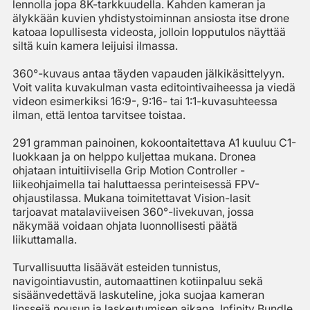
lennolla jopa 8K-tarkkuudella. Kahden kameran ja
älykkään kuvien yhdistystoiminnan ansiosta itse drone
katoaa lopullisesta videosta, jolloin lopputulos näyttää
siltä kuin kamera leijuisi ilmassa.
360°-kuvaus antaa täyden vapauden jälkikäsittelyyn.
Voit valita kuvakulman vasta editointivaiheessa ja viedä
videon esimerkiksi 16:9-, 9:16- tai 1:1-kuvasuhteessa
ilman, että lentoa tarvitsee toistaa.
291 gramman painoinen, kokoontaitettava A1 kuuluu C1-
luokkaan ja on helppo kuljettaa mukana. Dronea
ohjataan intuitiivisella Grip Motion Controller -
liikeohjaimella tai haluttaessa perinteisessä FPV-
ohjaustilassa. Mukana toimitettavat Vision-lasit
tarjoavat matalaviiveisen 360°-livekuvan, jossa
näkymää voidaan ohjata luonnollisesti päätä
liikuttamalla.
Turvallisuutta lisäävät esteiden tunnistus,
navigointiavustin, automaattinen kotiinpaluu sekä
sisäänvedettävä laskuteline, joka suojaa kameran
linssejä nousun ja laskeutumisen aikana. Infinity Bundle