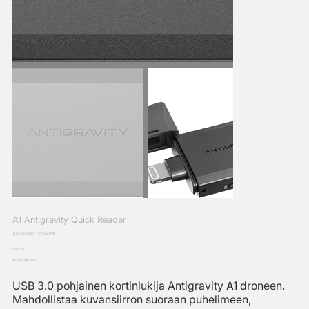
A1 Antigravity Quick Reader
SKU
Tuotenumero:
CINSBANB
CINSBANB
Hinta
58,90 €
ALV Sisällytetty
USB 3.0 pohjainen kortinlukija Antigravity A1 droneen.
Mahdollistaa kuvansiirron suoraan puhelimeen,