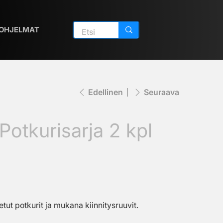
OHJELMAT
Edellinen
Seuraava
 Potkurisarja 2 kpl
tut potkurit ja mukana kiinnitysruuvit.