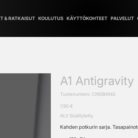
T & RATKAISUT
KOULUTUS
KÄYTTÖKOHTEET
PALVELUT
A1 Antigravity
SKU
Tuotenumero:
CINSBANG
CINSBANG
Hinta
7,90 €
ALV Sisällytetty
Kahden potkurin sarja. Tasapainote