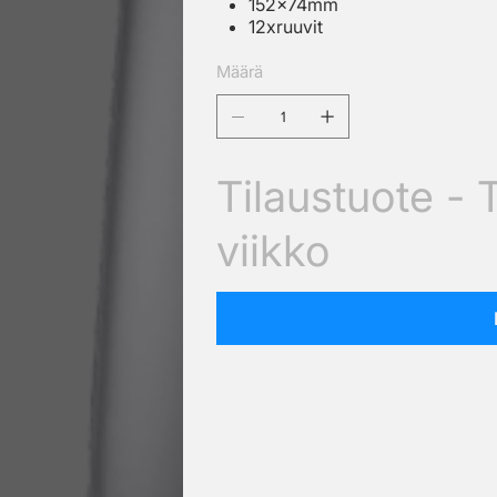
152x74mm
12xruuvit
Määrä
Tilaustuote - 
viikko