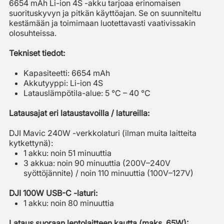
6654 mAh Li-ion 4S -akku tarjoaa erinomaisen
suorituskyvyn ja pitkän käyttöajan. Se on suunniteltu
kestämään ja toimimaan luotettavasti vaativissakin
olosuhteissa.
Tekniset tiedot:
Kapasiteetti: 6654 mAh
Akkutyyppi: Li-ion 4S
Latauslämpötila-alue: 5 °C – 40 °C
Latausajat eri lataustavoilla / latureilla:
DJI Mavic 240W -verkkolaturi (ilman muita laitteita
kytkettynä):
1 akku: noin 51 minuuttia
3 akkua: noin 90 minuuttia (200V–240V
syöttöjännite) / noin 110 minuuttia (100V–127V)
DJI 100W USB-C -laturi:
1 akku: noin 80 minuuttia
Lataus suoraan lentolaitteen kautta (maks. 65W):