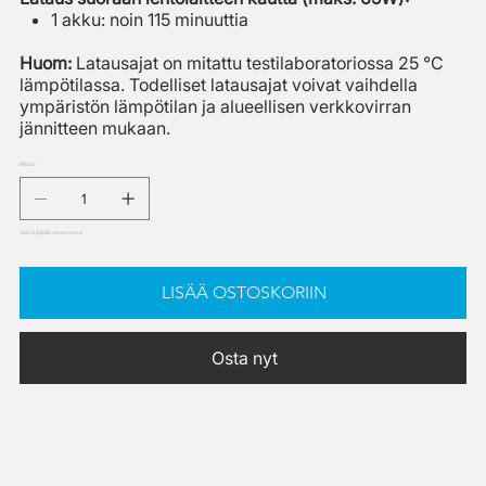
1 akku: noin 115 minuuttia
Huom:
Latausajat on mitattu testilaboratoriossa 25 °C
lämpötilassa. Todelliset latausajat voivat vaihdella
ympäristön lämpötilan ja alueellisen verkkovirran
jännitteen mukaan.
Määrä
Vain 5 jäljellä varastossa
LISÄÄ OSTOSKORIIN
Osta nyt