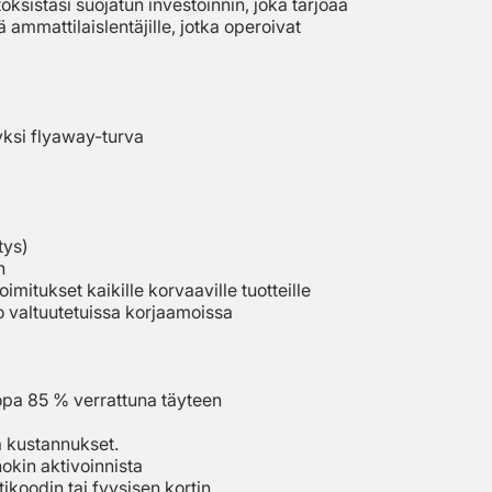
ksistasi suojatun investoinnin, joka tarjoaa
ammattilaislentäjille, jotka operoivat
yksi flyaway-turva
tys)
n
mitukset kaikille korvaaville tuotteille
o valtuutetuissa korjaamoissa
opa 85 % verrattuna täyteen
ja kustannukset.
okin aktivoinnista
ntikoodin tai fyysisen kortin