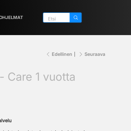
OHJELMAT
Edellinen
Seuraava
 - Care 1 vuotta
alvelu