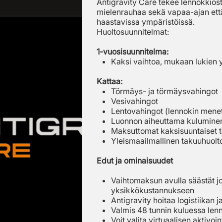
Antigravity Care tekee lennokkiosto
mielenrauhaa sekä vapaa-ajan että 
haastavissa ympäristöissä.
Huoltosuunnitelmat:
1-vuosisuunnitelma:
Kaksi vaihtoa, mukaan lukien 
Kattaa:
Törmäys- ja törmäysvahingot
Vesivahingot
Lentovahingot (lennokin mene
Luonnon aiheuttama kulumine
Maksuttomat kaksisuuntaiset toi
Yleismaailmallinen takuuhuolt
Edut ja ominaisuudet
Vaihtomaksun avulla säästät j
yksikkökustannukseen
Antigravity hoitaa logistiikan 
Valmis 48 tunnin kuluessa lenn
Voit valita virtuaalisen aktivoi