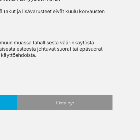
(akut ja lisävarusteet eivät kuulu korvausten
at muun muassa tahallisesta väärinkäytöstä
isesta esteestä johtuvat suorat tai epäsuorat
 käyttöehdoista.
Osta nyt