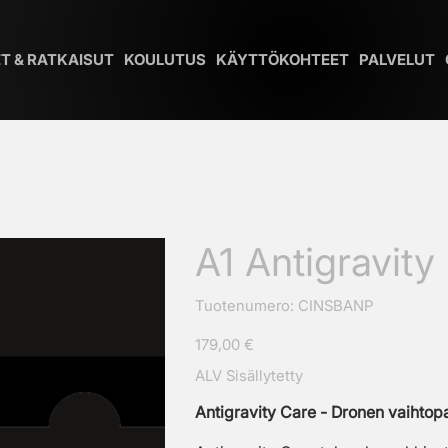
T & RATKAISUT
KOULUTUS
KÄYTTÖKOHTEET
PALVELUT
A1 Antigravity
SKU
Tuotenumero:
CINSBANP
CINSBANP
Hinta
179,00 €
ALV Sisällytetty
Antigravity Care - Dronen vaihtop