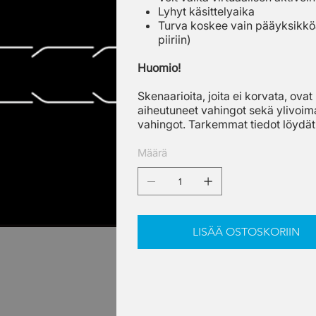
Lyhyt käsittelyaika
Turva koskee vain pääyksikköä 
piiriin)
Huomio!
Skenaarioita, joita ei korvata, ov
aiheutuneet vahingot sekä ylivoima
vahingot. Tarkemmat tiedot löydät
Määrä
LISÄÄ OSTOSKORIIN