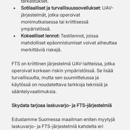
tarkastukset.
Sotilaalliset ja turvallisuussovellukset
: UAV-
järjestelmät, jotka operoivat 
monimutkaisessa tai kriittisessä 
ympäristössä.
Kokeelliset lennot: 
Testilennot, joissa 
mahdolliset epäonnistumiset voivat aiheuttaa 
merkittäviä riskejä.
FTS on kriittinen järjestelmä UAV-laitteissa, jotka 
operoivat korkean riskin ympäristöissä. Se lisää 
turvallisuutta, mutta sen suunnittelussa ja 
käytössä on noudatettava tarkkoja teknisiä ja 
sääntelyvaatimuksia.
Skydata tarjoaa laskuvarjo- ja FTS-järjestelmiä
Edustamme Suomessa maailman eniten myytyjä 
laskuvarjo- ja FTS-järjestelmiä kahdelta eri 