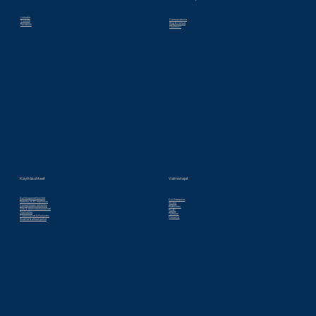
Linkedin
Droneakatemia
Youtube
Blog & Uutiset
Facebook
Huoltoon?
Valmistajat
Käyttökohteet
Aurinkopaneelipuistot
DJI Enterprise
Kartoitus & 3D mallinnus
Skydio
Voimalinjojen tarkastus
Krattworks
Silta & rakennetarkastukset
Pix4D
Tuulivoima
Flytbase
Viranomaiset & Puolustus
Dronavia
Sisätilat & ahtaat paikat