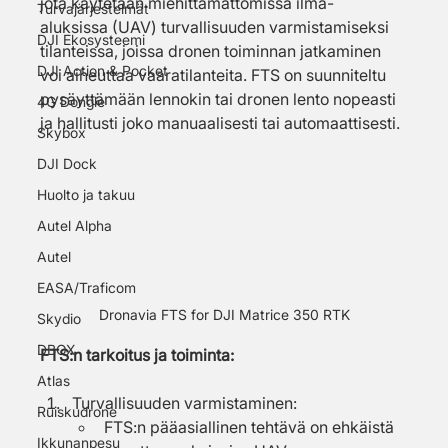
jota käytetään miehittämättömissä ilma- 
Turvajärjestelmät
aluksissa (UAV) turvallisuuden varmistamiseksi 
DJI Ekosysteemi
tilanteissa, joissa dronen toiminnan jatkaminen 
DJI Action & Pocket
voi aiheuttaa vaaratilanteita. FTS on suunniteltu 
pysäyttämään lennokin tai dronen lento nopeasti 
4G Dongle
ja hallitusti joko manuaalisesti tai automaattisesti.
Skybox
DJI Dock
Huolto ja takuu
Autel Alpha
Autel
EASA/Traficom
Dronavia FTS for DJI Matrice 350 RTK
Skydio
DBOX
FTS:n tarkoitus ja toiminta:
Atlas
Turvallisuuden varmistaminen:
Ruiskudrone
FTS:n pääasiallinen tehtävä on ehkäistä 
Ikkunanpesu