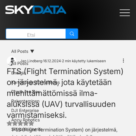
All Posts
Jan Lindberg
16.12.2024
2 min käytetty lukemiseen
All Posts
FTS (Flight Termination System)
Energia
on järjestelmä, jota käytetään
Kartoitus ja 3D mallinnus
miehittämättömissä ilma-
Drone in a Box
Rakentaminen
aluksissa (UAV) turvallisuuden
DJI Enterprise
varmistamiseksi.
Anzu Robotics
Arvostelun tähtimäärä: epäluku/5
Skydata Corner
FTS (Flight Termination System) on järjestelmä, 