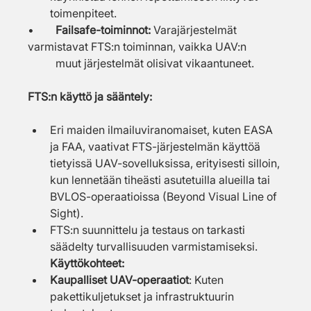
toimenpiteet.
• 	
Failsafe-toiminnot: 
Varajärjestelmät 
varmistavat FTS:n toiminnan, vaikka UAV:n 	
	muut järjestelmät olisivat vikaantuneet.
FTS:n käyttö ja sääntely:
Eri maiden ilmailuviranomaiset, kuten EASA 
ja FAA, vaativat FTS-järjestelmän käyttöä 
tietyissä UAV-sovelluksissa, erityisesti silloin, 
kun lennetään tiheästi asutetuilla alueilla tai 
BVLOS-operaatioissa (Beyond Visual Line of 
Sight).
FTS:n suunnittelu ja testaus on tarkasti 
säädelty turvallisuuden varmistamiseksi.
Käyttökohteet:
Kaupalliset UAV-operaatiot
: Kuten 
pakettikuljetukset ja infrastruktuurin 