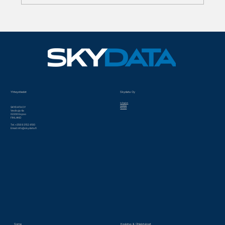
Oikea ratkaisu oikeaan
käyttötarkoitukseen - asiantuntijalta!
Yhteystiedot
Skydata Oy
In English
Historia
SKYDATA OY
Palvelut
Vesikuja 4a
02200 Espoo
FINLAND
Tel. +358 9 3152 4100
Email:
info@skydata.fi
Some
Koulutus & Ohjeistukset