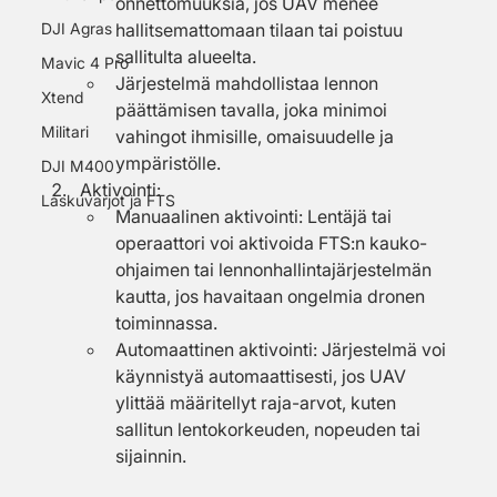
onnettomuuksia, jos UAV menee 
DJI Agras
hallitsemattomaan tilaan tai poistuu 
sallitulta alueelta.
Mavic 4 Pro
Järjestelmä mahdollistaa lennon 
Xtend
päättämisen tavalla, joka minimoi 
Militari
vahingot ihmisille, omaisuudelle ja 
ympäristölle.
DJI M400
Aktivointi:
Laskuvarjot ja FTS
Manuaalinen aktivointi: Lentäjä tai 
operaattori voi aktivoida FTS:n kauko-
ohjaimen tai lennonhallintajärjestelmän 
kautta, jos havaitaan ongelmia dronen 
toiminnassa.
Automaattinen aktivointi: Järjestelmä voi 
käynnistyä automaattisesti, jos UAV 
ylittää määritellyt raja-arvot, kuten 
sallitun lentokorkeuden, nopeuden tai 
sijainnin.