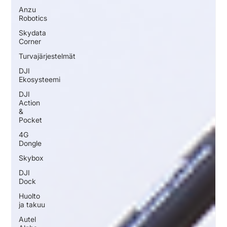
Anzu
Robotics
Skydata
Corner
Turvajärjestelmät
DJI
Ekosysteemi
DJI
Action
&
Pocket
4G
Dongle
Skybox
DJI
Dock
Huolto
ja takuu
Autel