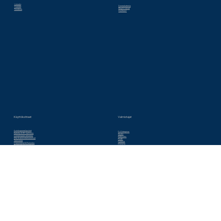
Some
Koulutus & Ohjeistukset
Linkedin
Droneakatemia
Youtube
Blog & Uutiset
Facebook
Huoltoon?
Valmistajat
Käyttökohteet
Aurinkopaneelipuistot
DJI Enterprise
Kartoitus & 3D mallinnus
Skydio
Voimalinjojen tarkastus
Krattworks
Silta & rakennetarkastukset
Pix4D
Tuulivoima
Flytbase
Viranomaiset & Puolustus
Dronavia
Sisätilat & ahtaat paikat