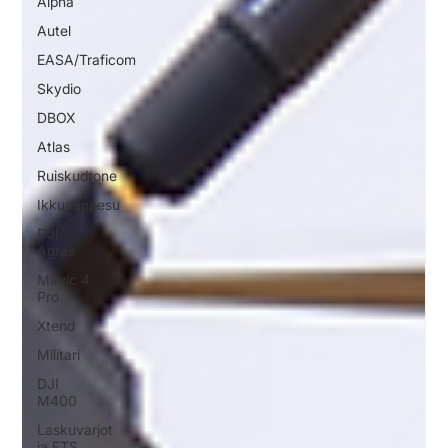
Alpha
Autel
EASA/Traficom
Skydio
DBOX
Atlas
Ruiskudrone
Ikkunanpesu
DJI
Agras
Mavic 4
Pro
Xtend
Militari
DJI
M400
Laskuvarjot
ja FTS