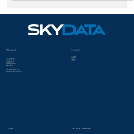
lukea oheisen linkin...
Yhteystiedot
Skydata Oy
In English
Historia
SKYDATA OY
Palvelut
Vesikuja 4a
02200 Espoo
FINLAND
Tel. +358 9 3152 4100
Email:
info@skydata.fi