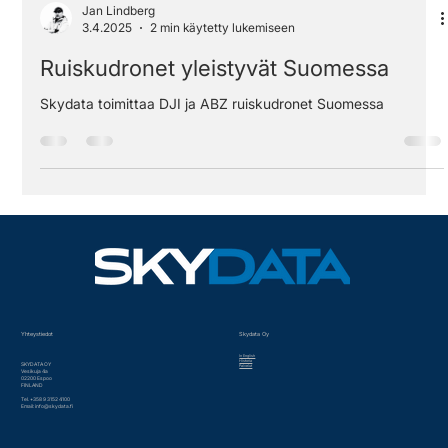
Jan Lindberg
3.4.2025
2 min käytetty lukemiseen
Ruiskudronet yleistyvät Suomessa
Skydata toimittaa DJI ja ABZ ruiskudronet Suomessa
Yhteystiedot
Skydata Oy
In English
Historia
SKYDATA OY
Palvelut
Vesikuja 4a
02200 Espoo
FINLAND
Tel. +358 9 3152 4100