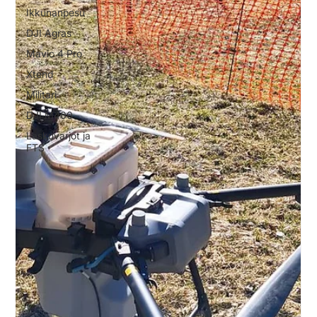
Ikkunanpesu
DJI Agras
Mavic 4 Pro
Xtend
Militari
DJI M400
Laskuvarjot ja
FTS