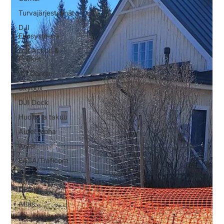
Turvajärjestelmät
DJI
Ekosysteemi
DJI Action &
Pocket
4G Dongle
Skybox
DJI Dock
Huolto ja takuu
Autel Alpha
Autel
EASA/Traficom
Skydio
DBOX
Atlas
Ruiskudrone