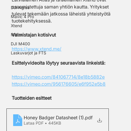
osaomistettuja saman yhtiön kautta. Yritykset 
DJI Agras
tulevat tekemään jatkossa läheistä yhteistyötä 
Mavic 4 Pro
tuotekehityksessä.
Xtend
Valmistajan kotisivut
Militari
DJI M400
https://www.xtend.me/
Laskuvarjot ja FTS
Esittelyvideoita löytyy seuraavista linkeistä:
https://vimeo.com/841067714/8e18b5882e
https://vimeo.com/956176605/e6f952e5b8
Tuotteiden esitteet 
Honey Badger Datasheet (1)
.pdf
Lataa PDF • 445KB