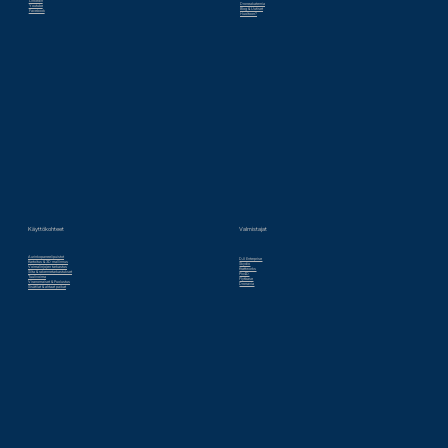
Linkedin
Droneakatemia
Youtube
Blog & Uutiset
Facebook
Huoltoon?
Valmistajat
Käyttökohteet
Aurinkopaneelipuistot
DJI Enterprise
Kartoitus & 3D mallinnus
Skydio
Voimalinjojen tarkastus
Krattworks
Silta & rakennetarkastukset
Pix4D
Tuulivoima
Flytbase
Viranomaiset & Puolustus
Dronavia
Sisätilat & ahtaat paikat