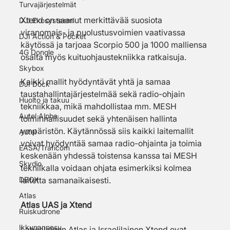
Turvajärjestelmät
Xtend on saanut merkittävää suosiota 
DJI Ekosysteemi
viranomais- ja puolustusvoimien vaativassa 
DJI Action & Pocket
käytössä ja tarjoaa Scorpio 500 ja 1000 malliensa 
4G Dongle
osalta myös kuituohjaustekniikka ratkaisuja. 
Skybox
Kaikki mallit hyödyntävät yhtä ja samaa 
DJI Dock
taustahallintajärjestelmää sekä radio-ohjain 
Huolto ja takuu
tekniikkaa, mikä mahdollistaa mm. MESH 
Autel Alpha
toiminnallisuudet sekä yhtenäisen hallinta 
ympäristön. Käytännössä siis kaikki laitemallit 
Autel
voivat hyödyntää samaa radio-ohjainta ja toimia 
EASA/Traficom
keskenään yhdessä toistensa kanssa tai MESH 
Skydio
tekniikalla voidaan ohjata esimerkiksi kolmea 
DBOX
laitetta samanaikaisesti.
Atlas
Atlas UAS ja Xtend
Ruiskudrone
Ikkunanpesu
Latvialainen Atlas ja Israelilainen Xtend ovat 