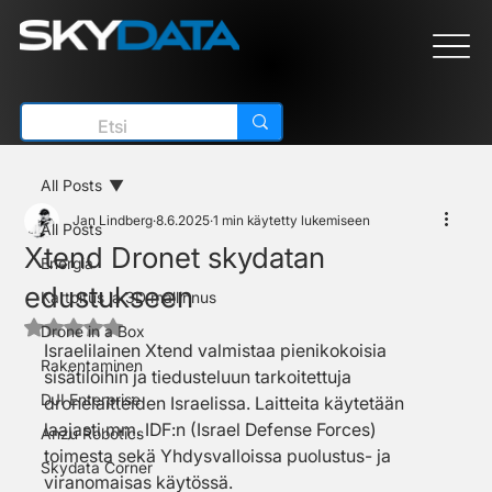
All Posts
Jan Lindberg
8.6.2025
1 min käytetty lukemiseen
All Posts
Xtend Dronet skydatan
Energia
edustukseen
Kartoitus ja 3D mallinnus
Arvostelun tähtimäärä: epäluku/5
Drone in a Box
Israelilainen Xtend valmistaa pienikokoisia 
Rakentaminen
sisätiloihin ja tiedusteluun tarkoitettuja 
DJI Enterprise
dronelaitteiden Israelissa. Laitteita käytetään 
laajasti mm. IDF:n (Israel Defense Forces) 
Anzu Robotics
toimesta sekä Yhdysvalloissa puolustus- ja 
Skydata Corner
viranomaisas käytössä.