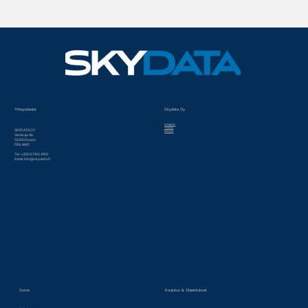
Miten autonomiset dronet tulevat muuttamaan
sähköverkkojen tarkastukset?
Yhteystiedot
Skydata Oy
In English
Historia
SKYDATA OY
Palvelut
Vesikuja 4a
02200 Espoo
FINLAND
Tel. +358 9 3152 4100
Email:
info@skydata.fi
Some
Koulutus & Ohjeistukset