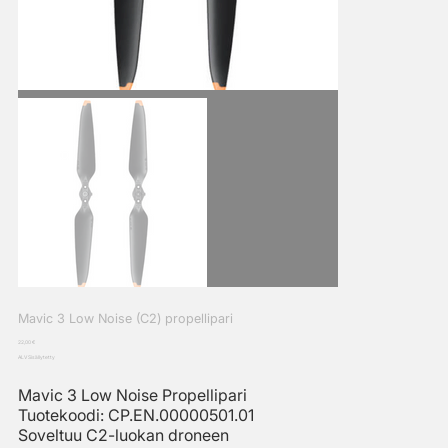
Mavic 3 Low Noise (C2) propellipari
Hinta
22,00 €
ALV Sisällytetty
Mavic 3 Low Noise Propellipari
Tuotekoodi: CP.EN.00000501.01
Soveltuu C2-luokan droneen