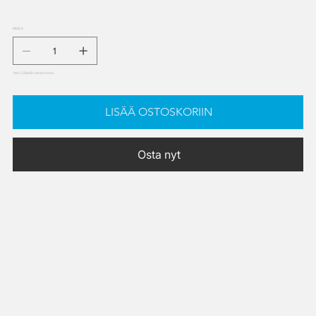
Määrä
Vain 2 jäljellä varastossa
LISÄÄ OSTOSKORIIN
Osta nyt