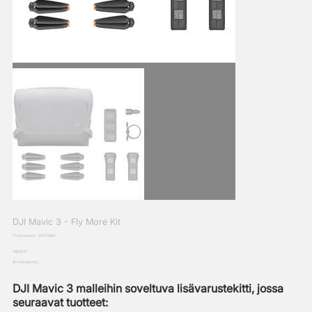
DJI Mavic 3 - Fly More Kit
SKU
Tuotenumero:
26075869
26075869
Hinta
599,00 €
ALV Sisällytetty
DJI Mavic 3 malleihin soveltuva lisävarustekitti, jossa
seuraavat tuotteet: