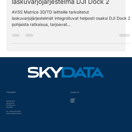
AVSS PRS-M3DTEX
laskuvarjojärjestelmä DJI Dock 2
AVSS Matrice 3D/TD laitteille tarkoitetut
laskuvarjojärjestelmät integroituvat helposti osaksi DJI Dock 2
pohjaista ratkaisua, tarjoavat...
Yhteystiedot
Skydata Oy
In English
Historia
SKYDATA OY
Palvelut
Vesikuja 4a
02200 Espoo
FINLAND
Tel. +358 9 3152 4100
Email:
info@skydata.fi