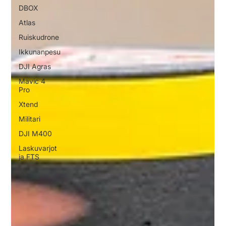
DBOX
Atlas
Ruiskudrone
Ikkunanpesu
DJI Agras
Mavic 4
Pro
Xtend
Militari
DJI M400
Laskuvarjot
ja FTS