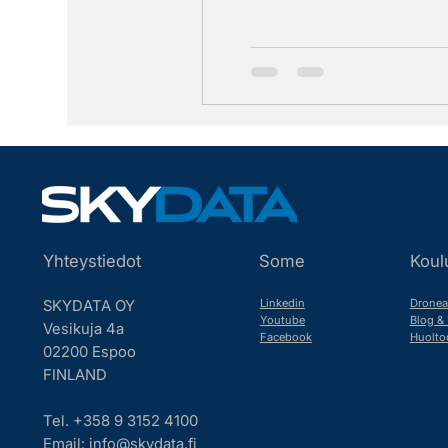
Yhteystiedot
Some
Koul
Linkedin
Dronea
SKYDATA OY
Youtube
Blog & 
Vesikuja 4a
Facebook
Huolto
02200 Espoo
FINLAND
Tel. +358 9 3152 4100
Email:
info@skydata.fi