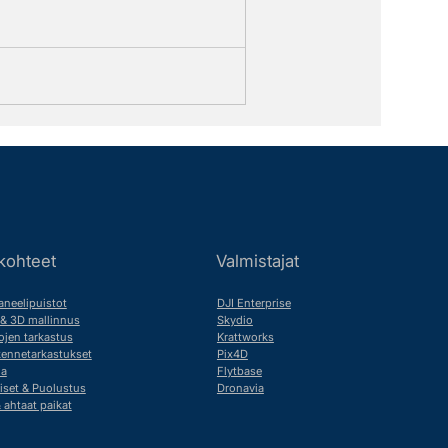
kohteet
Valmistajat
neelipuistot
DJI Enterprise
 & 3D mallinnus
Skydio
ojen tarkastus
Krattworks
akennetarkastukset
Pix4D
ma
Flytbase
iset & Puolustus
Dronavia
& ahtaat paikat