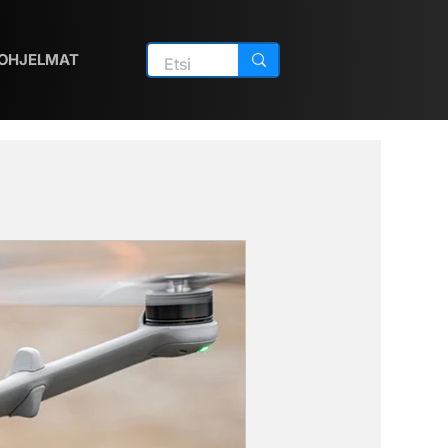
OHJELMAT
4G Dongle
DBOX
 M400