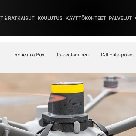
T & RATKAISUT
KOULUTUS
KÄYTTÖKOHTEET
PALVELUT
s
Drone in a Box
Rakentaminen
DJI Enterprise
järjestelmät
DJI Ekosysteemi
DJI Action & Pocket
Autel Alpha
Autel
EASA/Traficom
Skydio
DJI Agras
Mavic 4 Pro
Xtend
Militari
DJI