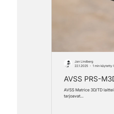
Laskuvarjot ja FTS
Jan Lindberg
22.1.2025
1 min käytetty
AVSS PRS-M3DT
AVSS Matrice 3D/TD laitteil
tarjoavat...