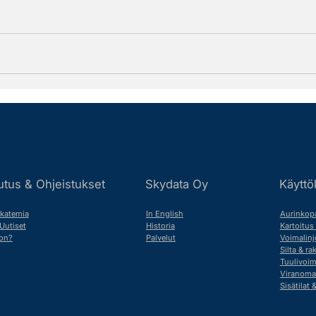
Skydata Oy
Käyttö
utus & Ohjeistukset
In English
Aurinkopa
katemia
Historia
Kartoitus
Uutiset
Palvelut
Voimalinj
on?
Silta & r
Tuulivoi
Viranoma
Sisätilat 