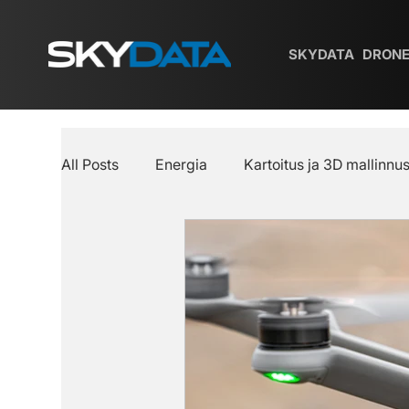
SKYDATA
DRONE
All Posts
Energia
Kartoitus ja 3D mallinnu
Anzu Robotics
Skydata Corner
Turva
Skybox
DJI Dock
Huolto ja takuu
Atlas
Ruiskudrone
Ikkunanpesu