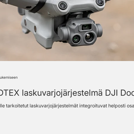
 lukemiseen
EX laskuvarjojärjestelmä DJI Do
le tarkoitetut laskuvarjojärjestelmät integroituvat helposti os