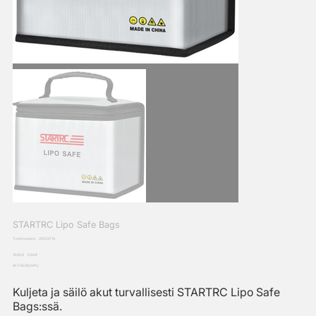
STARTRC Lipo Safe Bags
SKU
Tuotenumero:
26323714
26323714
Alkuperäinen
Alennettu
19,90 €
11,94 €
hinta
hinta
ALV Sisällytetty
Kuljeta ja säilö akut turvallisesti STARTRC Lipo Safe
Bags:ssä.