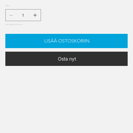
Määrä
Vain 5 jäljellä varastossa
LISÄÄ OSTOSKORIIN
Osta nyt