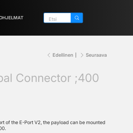
OHJELMAT
Edellinen
Seuraava
bal Connector ;400
ort of the E-Port V2, the payload can be mounted
00.