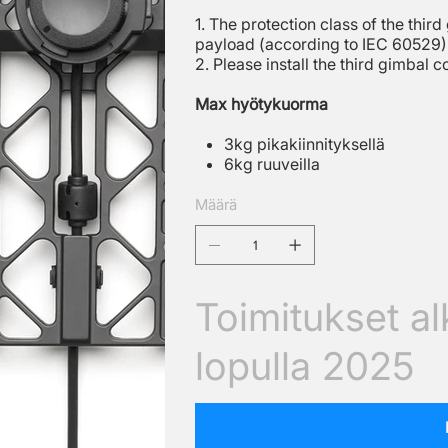
1. The protection class of the thi
payload (according to IEC 60529)
2. Please install the third gimbal c
Max hyötykuorma
3kg pikakiinnityksellä
6kg ruuveilla
Määrä
Toimitukset a
lopulla 2025