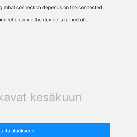
rd gimbal connection depends on the connected
.
onnection while the device is turned off.
lkavat kesäkuun
Laita tilaukseen