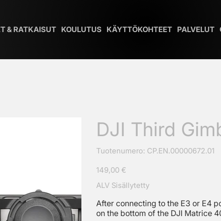
T & RATKAISUT
KOULUTUS
KÄYTTÖKOHTEET
PALVELUT
DJI Third Gim
SKU
Tuotenumero:
CP.EN.00000672.01
CP.EN.00000672.01
Hinta
149,00 €
ALV Sisällytetty
After connecting to the E3 or E4 p
on the bottom of the DJI Matrice 4