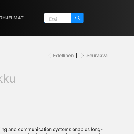
OHJELMAT
Edellinen
Seuraava
kku
ghting and communication systems enables long-