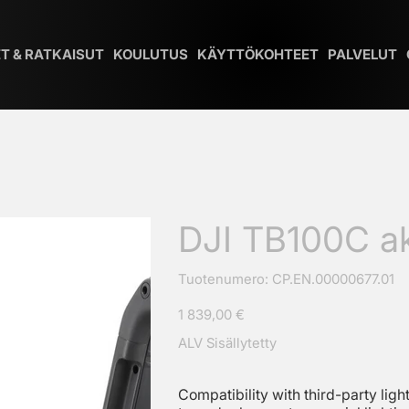
T & RATKAISUT
KOULUTUS
KÄYTTÖKOHTEET
PALVELUT
DJI TB100C a
SKU
Tuotenumero:
CP.EN.00000677.01
CP.EN.00000677.01
Hinta
1 839,00 €
ALV Sisällytetty
Compatibility with third-party li