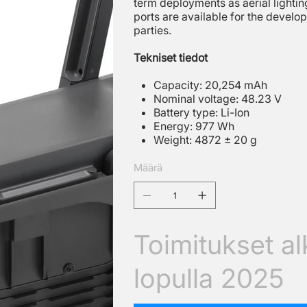
term deployments as aerial lighti
ports are available for the develo
parties.
Tekniset tiedot
Capacity: 20,254 mAh
Nominal voltage: 48.23 V
Battery type: Li-Ion
Energy: 977 Wh
Weight: 4872 ± 20 g
Määrä
Toimitukset a
lopulla 2025