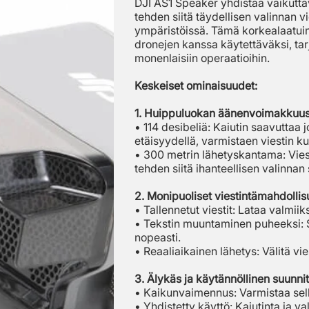
DJI AS1 Speaker yhdistää vaikutt
tehden siitä täydellisen valinnan v
ympäristöissä. Tämä korkealaatuine
dronejen kanssa käytettäväksi, tar
monenlaisiin operaatioihin.
Keskeiset ominaisuudet:
1. Huippuluokan äänenvoimakkuus
• 114 desibeliä: Kaiutin saavuttaa
etäisyydellä, varmistaen viestin k
• 300 metrin lähetyskantama: Vies
tehden siitä ihanteellisen valinnan su
2. Monipuoliset viestintämahdolli
• Tallennetut viestit: Lataa valmiiks
• Tekstin muuntaminen puheeksi: S
nopeasti.
• Reaaliaikainen lähetys: Välitä vies
3. Älykäs ja käytännöllinen suunnit
• Kaikunvaimennus: Varmistaa selk
• Yhdistetty käyttö: Kaiutinta ja v