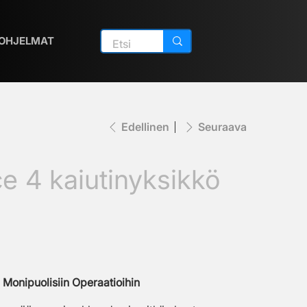
OHJELMAT
Edellinen
Seuraava
e 4 kaiutinyksikkö
 Monipuolisiin Operaatioihin