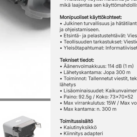
mikä laajentaa sen käyttömahdollis
Monipuoliset käyttökohteet:
• Julkinen turvallisuus ja hätätila
ja ohjeistamiseen.
• Etsintä- ja pelastustehtävät: Viest
• Teollisuuden tarkastukset: Viesti
• Yleisötapahtumat: Informatiiviset 
Tekniset tiedot:
• Äänenvoimakkuus: 114 dB (1 m)
• Lähetyskantama: Jopa 300 m
• Toiminnot: Tallennetut viestit, 
lähetys
• Lisäominaisuudet: Kaikunvaimenn
• Paino: 92.5g / Koko: 73x70x52
• Max virrankulutus: 15W / Max vo
• Max kantama: n. 300 m
Toimitussisältö
• Kaiutinyksikkö
• Kiinnitys adapteri