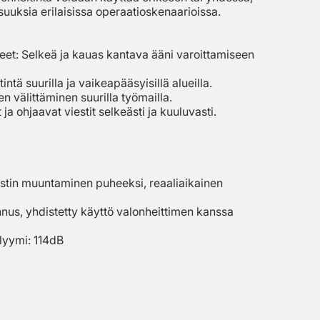
uuksia erilaisissa operaatioskenaarioissa.
nteet: Selkeä ja kauas kantava ääni varoittamiseen
intä suurilla ja vaikeapääsyisillä alueilla.
en välittäminen suurilla työmailla.
ja ohjaavat viestit selkeästi ja kuuluvasti.
tekstin muuntaminen puheeksi, reaaliaikainen
us, yhdistetty käyttö valonheittimen kanssa
lyymi: 114dB