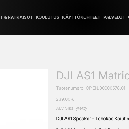
T & RATKAISUT
KOULUTUS
KÄYTTÖKOHTEET
PALVELUT
DJI AS1 Matric
SKU
Tuotenumero:
CP.EN.00000578.01
CP.EN.00000578.01
Hinta
239,00 €
ALV Sisällytetty
DJI AS1 Speaker - Tehokas Kaiutin