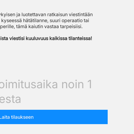
kyisen ja luotettavan ratkaisun viestintään
 kyseessä hätätilanne, suuri operaatio tai
perille, tämä kaiutin vastaa tarpeisiisi.
ta viestisi kuuluvuus kaikissa tilanteissa!
toimitusaika noin 1
sesta
Laita tilaukseen