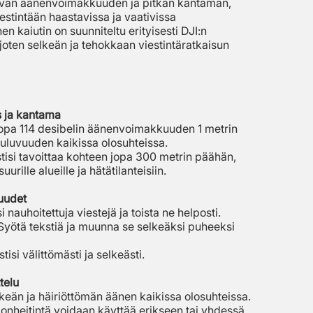
avan äänenvoimakkuuden ja pitkän kantaman,
iestintään haastavissa ja vaativissa
n kaiutin on suunniteltu erityisesti DJI:n
joten selkeän ja tehokkaan viestintäratkaisun
 ja kantama
 jopa 114 desibelin äänenvoimakkuuden 1 metrin
uuluvuuden kaikissa olosuhteissa.
tisi tavoittaa kohteen jopa 300 metrin päähän,
urille alueille ja hätätilanteisiin.
suudet
i nauhoitettuja viestejä ja toista ne helposti.
yötä tekstiä ja muunna se selkeäksi puheeksi
tisi välittömästi ja selkeästi.
telu
eän ja häiriöttömän äänen kaikissa olosuhteissa.
alonheitintä voidaan käyttää erikseen tai yhdessä,