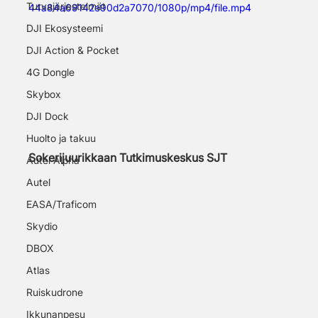
Turvajärjestelmät
44a84a69142e90d2a7070/1080p/mp4/file.mp4
DJI Ekosysteemi
DJI Action & Pocket
4G Dongle
Skybox
DJI Dock
Huolto ja takuu
Sokerijuurikkaan Tutkimuskeskus SJT
Autel Alpha
Autel
EASA/Traficom
Skydio
DBOX
Atlas
Ruiskudrone
Ikkunanpesu