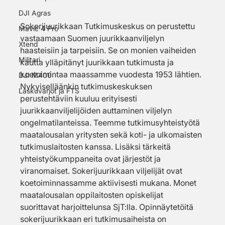
DJI Agras
Sokerijuurikkaan Tutkimuskeskus on perustettu 
Mavic 4 Pro
vastaamaan Suomen juurikkaanviljelyn 
Xtend
haasteisiin ja tarpeisiin. Se on monien vaiheiden 
Militari
kautta ylläpitänyt juurikkaan tutkimusta ja 
koetoimintaa maassamme vuodesta 1953 lähtien. 
DJI M400
Nykyiselläänkin tutkimuskeskuksen 
Laskuvarjot ja FTS
perustehtäviin kuuluu erityisesti 
juurikkaanviljelijöiden auttaminen viljelyn 
ongelmatilanteissa. Teemme tutkimusyhteistyötä 
maatalousalan yritysten sekä koti- ja ulkomaisten 
tutkimuslaitosten kanssa. Lisäksi tärkeitä 
yhteistyökumppaneita ovat järjestöt ja 
viranomaiset. Sokerijuurikkaan viljelijät ovat 
koetoiminnassamme aktiivisesti mukana. Monet 
maatalousalan oppilaitosten opiskelijat 
suorittavat harjoittelunsa SjT:lla. Opinnäytetöitä 
sokerijuurikkaan eri tutkimusaiheista on 