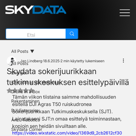
All Posts
Jan Lindberg
18.6.2025
2 min käytetty lukemiseen
All Posts
Skydata sokerijuurikkaan
Energia
tutkimuskeskuksen esittelypäivillä
Kartoitus ja 3D mallinnus
Arvostelun tähtimäärä: epäluku/5
Drone in a Box
Tämän viikon tiistaina saimme mahdollisuuden 
Rakentaminen
esitellä DJI Agras T50 ruiskudronea 
DJI Enterprise
Sokerijuurikkaan Tutkimuskeskuksella (SJT). 
Lainatakseni SJT:n omaa esittelyä toiminnastaan, 
Anzu Robotics
kopioin sen heidän sivuiltaan alle.
Skydata Corner
https://video.wixstatic.com/video/1369d9_2cb2612cf30