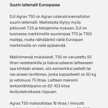
Suurin laitemalli Euroopassa
DJI Agras T50 on Agras ruiskudronemalliston 
suurin laitemalli. Mallistosta löytyy myös 
pikkuveli T25 ja tietojemme mukaan, DJI on 
tuomassa markkinoille suurempaa T70 ja T100 
malleja, mutta nähdäänkö näitä Euroopan 
markkinoilla on vielä epäselvää.
Mallinimensä mukaisesti, T50 on varustettu 50 
litran nestetankilla ja lisävarusteena laitteeseen 
saa kiinteän aineen, siis esimerkiksi pelletti tai 
rae aineen levittimen, jonka kapasiteetti on 50 kg 
ja vetoisuus 75 litraa. Laitteen maksimi 
lentoonlähtöpaino on 92-103 kiloa 
levitystekniikasta riippuen. 
Agras T50 mahdollistaa 16 litraa / minuutti 