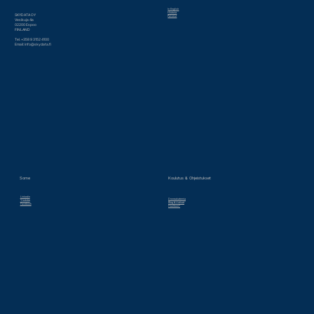
In English
Historia
SKYDATA OY
Palvelut
Vesikuja 4a
02200 Espoo
FINLAND
Tel. +358 9 3152 4100
Email:
info@skydata.fi
Some
Koulutus & Ohjeistukset
Linkedin
Droneakatemia
Youtube
Blog & Uutiset
Facebook
Huoltoon?