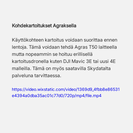
Kohdekartoitukset Agraksella
Käyttökohteen kartoitus voidaan suorittaa ennen 
lentoja. Tämä voidaan tehdä Agras T50 laitteella 
mutta nopeammin se hoituu erillisellä 
kartoitusdronella kuten DJI Mavic 3E tai uusi 4E 
malleilla. Tämä on myös saatavilla Skydatalta 
palveluna tarvittaessa.
https://video.wixstatic.com/video/1369d9_4fbb8e86531
e4394a0dba35ac01c77d0/720p/mp4/file.mp4