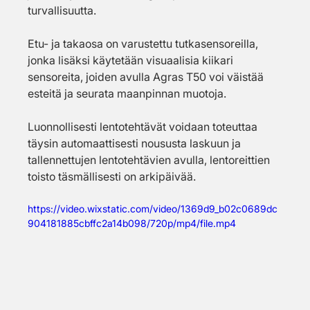
turvallisuutta.
Etu- ja takaosa on varustettu tutkasensoreilla, 
jonka lisäksi käytetään visuaalisia kiikari 
sensoreita, joiden avulla Agras T50 voi väistää 
esteitä ja seurata maanpinnan muotoja. 
Luonnollisesti lentotehtävät voidaan toteuttaa 
täysin automaattisesti noususta laskuun ja 
tallennettujen lentotehtävien avulla, lentoreittien 
toisto täsmällisesti on arkipäivää.
https://video.wixstatic.com/video/1369d9_b02c0689dc
904181885cbffc2a14b098/720p/mp4/file.mp4