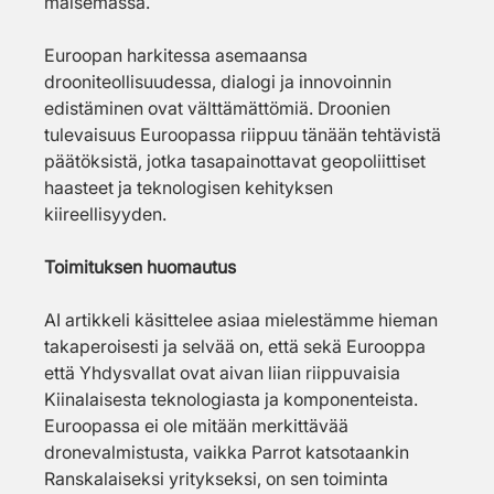
maisemassa.
Euroopan harkitessa asemaansa 
drooniteollisuudessa, dialogi ja innovoinnin 
edistäminen ovat välttämättömiä. Droonien 
tulevaisuus Euroopassa riippuu tänään tehtävistä 
päätöksistä, jotka tasapainottavat geopoliittiset 
haasteet ja teknologisen kehityksen 
kiireellisyyden.
Toimituksen huomautus
AI artikkeli käsittelee asiaa mielestämme hieman 
takaperoisesti ja selvää on, että sekä Eurooppa 
että Yhdysvallat ovat aivan liian riippuvaisia 
Kiinalaisesta teknologiasta ja komponenteista. 
Euroopassa ei ole mitään merkittävää 
dronevalmistusta, vaikka Parrot katsotaankin 
Ranskalaiseksi yritykseksi, on sen toiminta 