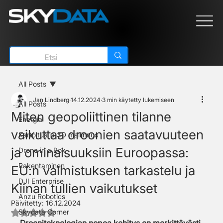
All Posts
Jan Lindberg
14.12.2024
3 min käytetty lukemiseen
All Posts
Miten geopoliittinen tilanne
Energia
vaikuttaa droonien saatavuuteen
Kartoitus ja 3D mallinnus
ja ominaisuuksiin Euroopassa:
Drone in a Box
Rakentaminen
EU:n valmistuksen tarkastelu ja
DJI Enterprise
Kiinan tullien vaikutukset
Anzu Robotics
Päivitetty:
16.12.2024
Skydata Corner
Arvostelun tähtimäärä: epäluku/5