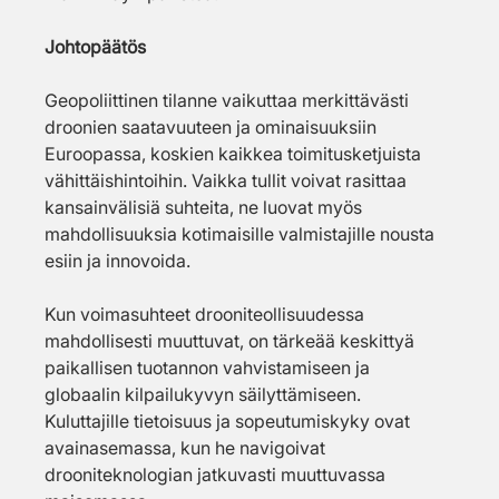
Johtopäätös
Geopoliittinen tilanne vaikuttaa merkittävästi 
droonien saatavuuteen ja ominaisuuksiin 
Euroopassa, koskien kaikkea toimitusketjuista 
vähittäishintoihin. Vaikka tullit voivat rasittaa 
kansainvälisiä suhteita, ne luovat myös 
mahdollisuuksia kotimaisille valmistajille nousta 
esiin ja innovoida.
Kun voimasuhteet drooniteollisuudessa 
mahdollisesti muuttuvat, on tärkeää keskittyä 
paikallisen tuotannon vahvistamiseen ja 
globaalin kilpailukyvyn säilyttämiseen. 
Kuluttajille tietoisuus ja sopeutumiskyky ovat 
avainasemassa, kun he navigoivat 
drooniteknologian jatkuvasti muuttuvassa 