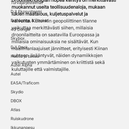
Drooniteknologian nopea kehitys on merkittävästi 
Turvajärjestelmät
muokannut useita teollisuudenaloja, mukaan 
DJI Ekosysteemi
lukien maatalous, kuljetuspalvelut ja 
DJI Action & Pocket
valvonta.
 Kuitenkin geopoliittinen tilanne 
vaikuttaa merkittävästi siihen, millaisia 
4G Dongle
droonilaitteita on saatavilla Euroopassa ja 
Skybox
millaisia ominaisuuksia ne sisältävät. Kun 
DJI Dock
maailmanlaajuiset jännitteet, erityisesti Kiinan 
suhteen, lisääntyvät, näiden dynamiikkojen 
Huolto ja takuu
vaikutusten ymmärtäminen on kriittistä sekä 
Autel Alpha
kuluttajille että valmistajille.
Autel
EASA/Traficom
Skydio
DBOX
Atlas
Ruiskudrone
Ikkunanpesu