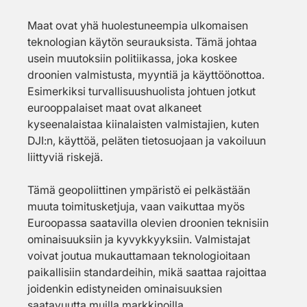
Maat ovat yhä huolestuneempia ulkomaisen 
teknologian käytön seurauksista. Tämä johtaa 
usein muutoksiin politiikassa, joka koskee 
droonien valmistusta, myyntiä ja käyttöönottoa. 
Esimerkiksi turvallisuushuolista johtuen jotkut 
eurooppalaiset maat ovat alkaneet 
kyseenalaistaa kiinalaisten valmistajien, kuten 
DJI:n, käyttöä, peläten tietosuojaan ja vakoiluun 
liittyviä riskejä.
Tämä geopoliittinen ympäristö ei pelkästään 
muuta toimitusketjuja, vaan vaikuttaa myös 
Euroopassa saatavilla olevien droonien teknisiin 
ominaisuuksiin ja kyvykkyyksiin. Valmistajat 
voivat joutua mukauttamaan teknologioitaan 
paikallisiin standardeihin, mikä saattaa rajoittaa 
joidenkin edistyneiden ominaisuuksien 
saatavuutta muilla markkinoilla.