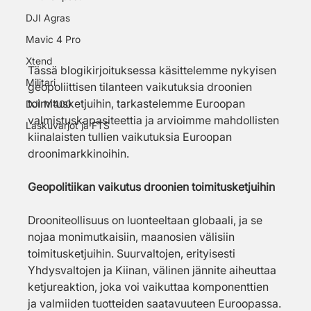
DJI Agras
Mavic 4 Pro
Xtend
Tässä blogikirjoituksessa käsittelemme nykyisen 
Militari
geopoliittisen tilanteen vaikutuksia droonien 
toimitusketjuihin, tarkastelemme Euroopan 
DJI M400
valmistuskapasiteettia ja arvioimme mahdollisten 
Laskuvarjot ja FTS
kiinalaisten tullien vaikutuksia Euroopan 
droonimarkkinoihin.
Geopolitiikan vaikutus droonien toimitusketjuihin
Drooniteollisuus on luonteeltaan globaali, ja se 
nojaa monimutkaisiin, maanosien välisiin 
toimitusketjuihin. Suurvaltojen, erityisesti 
Yhdysvaltojen ja Kiinan, välinen jännite aiheuttaa 
ketjureaktion, joka voi vaikuttaa komponenttien 
ja valmiiden tuotteiden saatavuuteen Euroopassa.