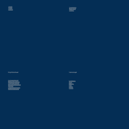
Linkedin
Droneakatemia
Youtube
Blog & Uutiset
Facebook
Huoltoon?
Valmistajat
Käyttökohteet
Aurinkopaneelipuistot
DJI Enterprise
Kartoitus & 3D mallinnus
Skydio
Voimalinjojen tarkastus
Krattworks
Silta & rakennetarkastukset
Pix4D
Tuulivoima
Flytbase
Viranomaiset & Puolustus
Dronavia
Sisätilat & ahtaat paikat