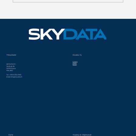
Oikea ratkaisu oikeaan
käyttötarkoitukseen - asiantuntijalta!
Yhteystiedot
Skydata Oy
In English
Historia
SKYDATA OY
Palvelut
Vesikuja 4a
02200 Espoo
FINLAND
Tel. +358 9 3152 4100
Email:
info@skydata.fi
Some
Koulutus & Ohjeistukset