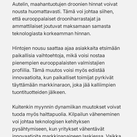
Autelin, maahantuotujen droonien hinnat voivat 
nousta huomattavasti. Tämä voi johtaa siihen, 
että eurooppalaiset drooniharrastajat ja 
ammattilaiset joutuvat maksamaan samasta 
teknologiasta korkeamman hinnan.
Hintojen nousu saattaa ajaa asiakkaita etsimään 
paikallisia vaihtoehtoja, mikä voisi nostaa 
pienempien eurooppalaisten valmistajien 
profiilia. Tämä muutos voisi myös edistää 
innovaatioita, kun paikalliset toimijat pyrkivät 
täyttämään markkinaraon, joka jää kalliimpien 
tuontituotteiden jälkeen.
Kuitenkin myynnin dynamiikan muutokset voivat 
tuoda myös haittapuolia. Kilpailun väheneminen 
voi johtaa teknologisen kehityksen 
pysähtymiseen, kun yritykset vähentävät 
innovaatioita markkinapaineen laskiessa. Vaikka 