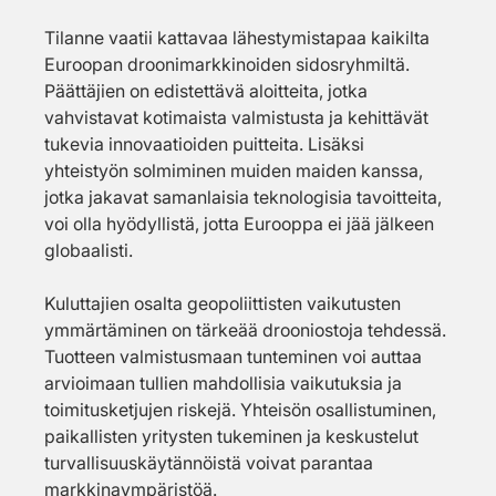
Tilanne vaatii kattavaa lähestymistapaa kaikilta 
Euroopan droonimarkkinoiden sidosryhmiltä. 
Päättäjien on edistettävä aloitteita, jotka 
vahvistavat kotimaista valmistusta ja kehittävät 
tukevia innovaatioiden puitteita. Lisäksi 
yhteistyön solmiminen muiden maiden kanssa, 
jotka jakavat samanlaisia teknologisia tavoitteita, 
voi olla hyödyllistä, jotta Eurooppa ei jää jälkeen 
globaalisti.
Kuluttajien osalta geopoliittisten vaikutusten 
ymmärtäminen on tärkeää drooniostoja tehdessä. 
Tuotteen valmistusmaan tunteminen voi auttaa 
arvioimaan tullien mahdollisia vaikutuksia ja 
toimitusketjujen riskejä. Yhteisön osallistuminen, 
paikallisten yritysten tukeminen ja keskustelut 
turvallisuuskäytännöistä voivat parantaa 
markkinaympäristöä.