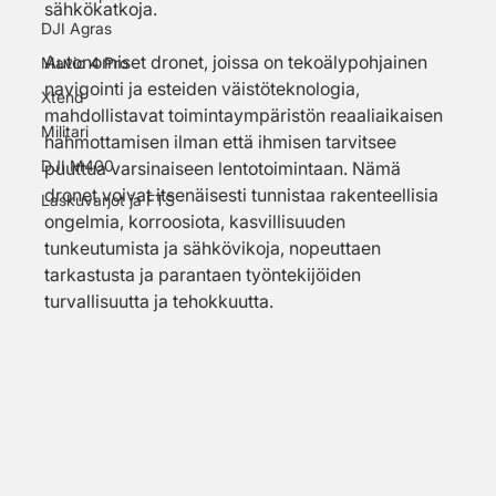
sähkökatkoja. 
DJI Agras
Autonomiset dronet, joissa on tekoälypohjainen 
Mavic 4 Pro
navigointi ja esteiden väistöteknologia, 
Xtend
mahdollistavat toimintaympäristön reaaliaikaisen 
Militari
hahmottamisen ilman että ihmisen tarvitsee 
DJI M400
puuttua varsinaiseen lentotoimintaan. Nämä 
dronet voivat itsenäisesti tunnistaa rakenteellisia 
Laskuvarjot ja FTS
ongelmia, korroosiota, kasvillisuuden 
tunkeutumista ja sähkövikoja, nopeuttaen 
tarkastusta ja parantaen työntekijöiden 
turvallisuutta ja tehokkuutta. 