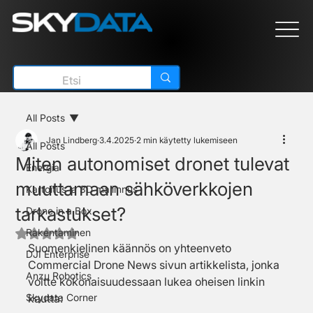
All Posts
Jan Lindberg
3.4.2025
2 min käytetty lukemiseen
All Posts
Miten autonomiset dronet tulevat
Energia
muuttamaan sähköverkkojen
Kartoitus ja 3D mallinnus
tarkastukset?
Drone in a Box
Rakentaminen
Arvostelun tähtimäärä: epäluku/5
Suomenkielinen käännös on yhteenveto 
DJI Enterprise
Commercial Drone News sivun artikkelista, jonka 
Anzu Robotics
voitte kokonaisuudessaan lukea oheisen linkin 
Skydata Corner
kautta: