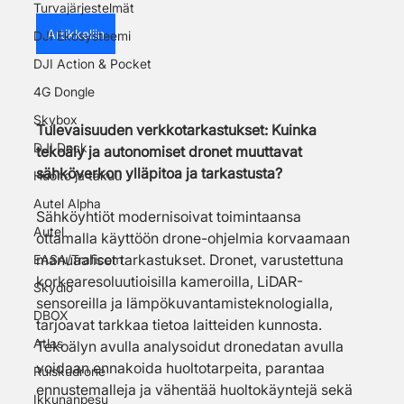
Turvajärjestelmät
Artikkeliin
DJI Ekosysteemi
DJI Action & Pocket
4G Dongle
Skybox
Tulevaisuuden verkkotarkastukset: Kuinka 
DJI Dock
tekoäly ja autonomiset dronet muuttavat 
sähköverkon ylläpitoa ja tarkastusta?
Huolto ja takuu
Autel Alpha
Sähköyhtiöt modernisoivat toimintaansa 
Autel
ottamalla käyttöön drone-ohjelmia korvaamaan 
manuaaliset tarkastukset. Dronet, varustettuna 
EASA/Traficom
korkearesoluutioisilla kameroilla, LiDAR-
Skydio
sensoreilla ja lämpökuvantamisteknologialla, 
DBOX
tarjoavat tarkkaa tietoa laitteiden kunnosta. 
Atlas
Tekoälyn avulla analysoidut dronedatan avulla 
voidaan ennakoida huoltotarpeita, parantaa 
Ruiskudrone
ennustemalleja ja vähentää huoltokäyntejä sekä 
Ikkunanpesu