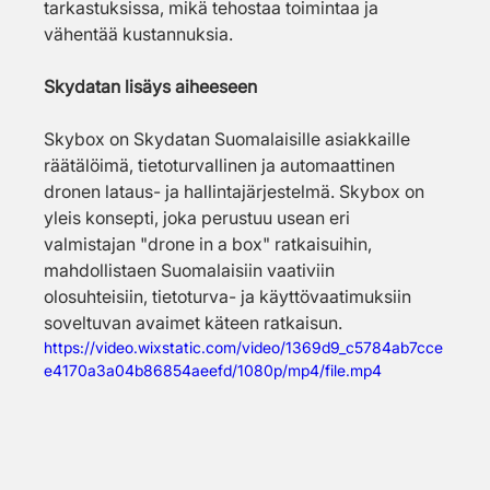
tarkastuksissa, mikä tehostaa toimintaa ja 
vähentää kustannuksia.
Skydatan lisäys aiheeseen
Skybox on Skydatan Suomalaisille asiakkaille 
räätälöimä, tietoturvallinen ja automaattinen 
dronen lataus- ja hallintajärjestelmä. Skybox on 
yleis konsepti, joka perustuu usean eri 
valmistajan "drone in a box" ratkaisuihin, 
mahdollistaen Suomalaisiin vaativiin 
olosuhteisiin, tietoturva- ja käyttövaatimuksiin 
soveltuvan avaimet käteen ratkaisun.
https://video.wixstatic.com/video/1369d9_c5784ab7cce
e4170a3a04b86854aeefd/1080p/mp4/file.mp4