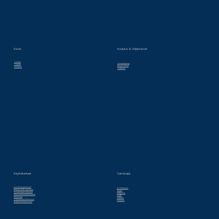
Some
Koulutus & Ohjeistukset
Linkedin
Droneakatemia
Youtube
Blog & Uutiset
Facebook
Huoltoon?
Valmistajat
Käyttökohteet
Aurinkopaneelipuistot
DJI Enterprise
Kartoitus & 3D mallinnus
Skydio
Voimalinjojen tarkastus
Krattworks
Silta & rakennetarkastukset
Pix4D
Tuulivoima
Flytbase
Viranomaiset & Puolustus
Dronavia
Sisätilat & ahtaat paikat