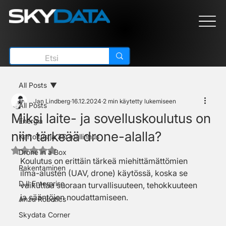
All Posts
Jan Lindberg
16.12.2024
2 min käytetty lukemiseen
All Posts
Miksi laite- ja sovelluskoulutus on
Energia
niin tärkeää drone-alalla?
Kartoitus ja 3D mallinnus
Arvostelun tähtimäärä: epäluku/5
Drone in a Box
Koulutus on erittäin tärkeä miehittämättömien 
Rakentaminen
ilma-alusten (UAV, drone) käytössä, koska se 
DJI Enterprise
vaikuttaa suoraan turvallisuuteen, tehokkuuteen 
ja sääntöjen noudattamiseen. 
Anzu Robotics
Skydata Corner