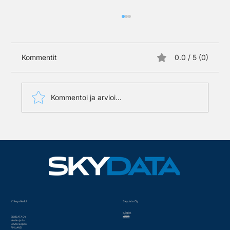
Kommentit
0.0 / 5 (0)
Kommentoi ja arvioi...
Oikea ratkaisu oikeaan
käyttötarkoitukseen - asiantuntijalta!
Yhteystiedot
Skydata Oy
In English
Historia
SKYDATA OY
Palvelut
Vesikuja 4a
02200 Espoo
FINLAND