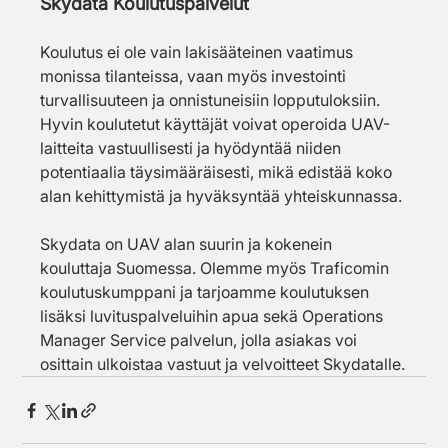
Skydata Koulutuspalvelut
Koulutus ei ole vain lakisääteinen vaatimus 
monissa tilanteissa, vaan myös investointi
turvallisuuteen ja onnistuneisiin lopputuloksiin. 
Hyvin koulutetut käyttäjät voivat operoida UAV-
laitteita vastuullisesti ja hyödyntää niiden 
potentiaalia täysimääräisesti, mikä edistää koko 
alan kehittymistä ja hyväksyntää yhteiskunnassa.
Skydata on UAV alan suurin ja kokenein 
kouluttaja Suomessa. Olemme myös Traficomin
koulutuskumppani ja tarjoamme koulutuksen 
lisäksi luvituspalveluihin apua sekä Operations 
Manager Service palvelun, jolla asiakas voi 
osittain ulkoistaa vastuut ja velvoitteet Skydatalle.