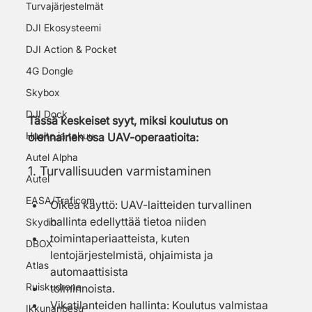
Turvajärjestelmät
DJI Ekosysteemi
DJI Action & Pocket
4G Dongle
Skybox
DJI Dock
Tässä keskeiset syyt, miksi koulutus on 
Huolto ja takuu
olennainen osa UAV-operaatioita:
Autel Alpha
1. Turvallisuuden varmistaminen
Autel
EASA/Traficom
Oikea käyttö: UAV-laitteiden turvallinen 
hallinta edellyttää tietoa niiden
Skydio
toimintaperiaatteista, kuten 
DBOX
lentojärjestelmistä, ohjaimista ja 
Atlas
automaattisista
Ruiskudrone
toiminnoista.
Vikatilanteiden hallinta: Koulutus valmistaa 
Ikkunanpesu