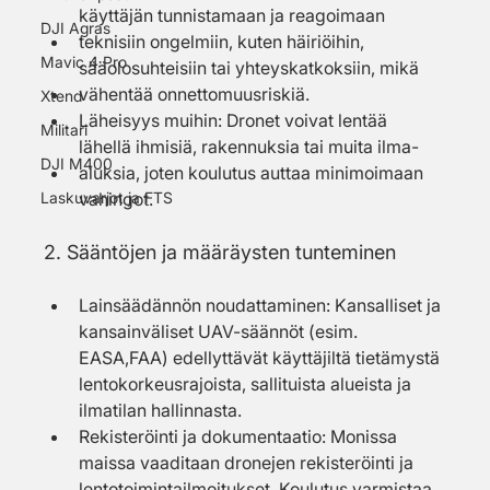
käyttäjän tunnistamaan ja reagoimaan
DJI Agras
teknisiin ongelmiin, kuten häiriöihin, 
Mavic 4 Pro
sääolosuhteisiin tai yhteyskatkoksiin, mikä
vähentää onnettomuusriskiä.
Xtend
Läheisyys muihin: Dronet voivat lentää 
Militari
lähellä ihmisiä, rakennuksia tai muita ilma-
DJI M400
aluksia, joten koulutus auttaa minimoimaan 
Laskuvarjot ja FTS
vahingot.
2. Sääntöjen ja määräysten tunteminen
Lainsäädännön noudattaminen: Kansalliset ja 
kansainväliset UAV-säännöt (esim. 
EASA,FAA) edellyttävät käyttäjiltä tietämystä 
lentokorkeusrajoista, sallituista alueista ja 
ilmatilan hallinnasta.
Rekisteröinti ja dokumentaatio: Monissa 
maissa vaaditaan dronejen rekisteröinti ja 
lentotoimintailmoitukset. Koulutus varmistaa, 